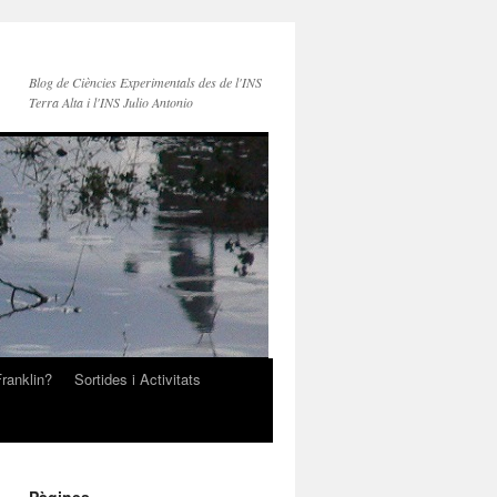
Blog de Ciències Experimentals des de l'INS
Terra Alta i l'INS Julio Antonio
ranklin?
Sortides i Activitats