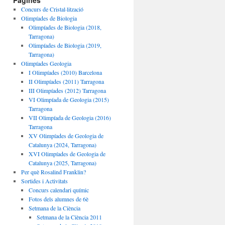
Pàgines
Concurs de Cristal·lització
Olimpíades de Biologia
Olimpíades de Biologia (2018,
Tarragona)
Olimpíades de Biologia (2019,
Tarragona)
Olimpíades Geologia
I Olimpíades (2010) Barcelona
II Olimpíades (2011) Tarragona
III Olimpíades (2012) Tarragona
VI Olimpíada de Geologia (2015)
Tarragona
VII Olimpíada de Geologia (2016)
Tarragona
XV Olimpíades de Geologia de
Catalunya (2024, Tarragona)
XVI Olimpíades de Geologia de
Catalunya (2025, Tarragona)
Per què Rosalind Franklin?
Sortides i Activitats
Concurs calendari químic
Fotos dels alumnes de 6è
Setmana de la Ciència
Setmana de la Ciència 2011