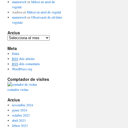
mamoros8
en
Mitosi en arrel de
vegetal
Andrea
en
Mitosi en arrel de vegetal
mamoros8
en
Observació de cèl·lules
vegetals
Arxius
A
r
Meta
x
i
Entra
u
RSS
dels articles
s
RSS
dels comentaris
WordPress.org
Comptador de visites
contador visitas
Arxius
novembre 2024
gener 2024
octubre 2023
abril 2023
febrer 2023