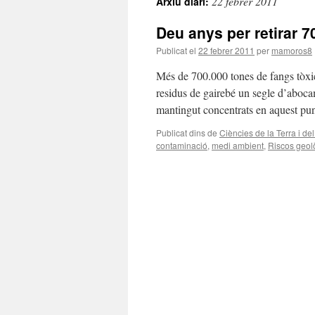
22 febrer 2011
Arxiu diari:
Deu anys per retirar 7
Publicat el
22 febrer 2011
per
mamoros8
Més de 700.000 tones de fangs tòxic
residus de gairebé un segle d’abocam
mantingut concentrats en aquest pun
Publicat dins de
Ciències de la Terra i d
contaminació
,
medi ambient
,
Riscos geol