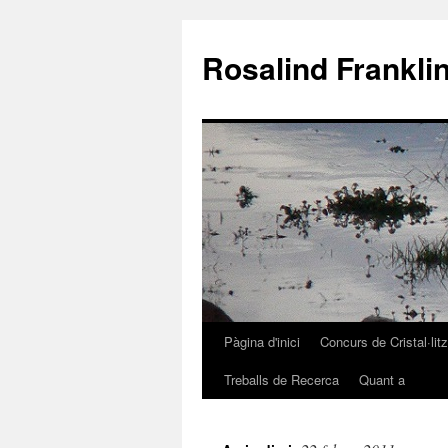
Rosalind Frankli
Pàgina d'inici
Concurs de Cristal·lit
Vés
Treballs de Recerca
Quant a
al
contingut