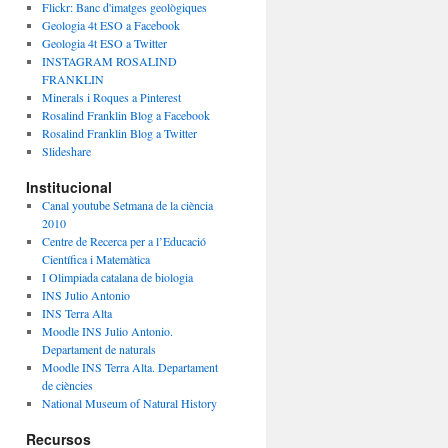
Flickr: Banc d'imatges geològiques
Geologia 4t ESO a Facebook
Geologia 4t ESO a Twitter
INSTAGRAM ROSALIND
FRANKLIN
Minerals i Roques a Pinterest
Rosalind Franklin Blog a Facebook
Rosalind Franklin Blog a Twitter
Slideshare
Institucional
Canal youtube Setmana de la ciència
2010
Centre de Recerca per a l’Educació
Científica i Matemàtica
I Olimpiada catalana de biologia
INS Julio Antonio
INS Terra Alta
Moodle INS Julio Antonio.
Departament de naturals
Moodle INS Terra Alta. Departament
de ciències
National Museum of Natural History
Recursos