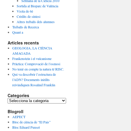
Setmana de la Ciència 2010
Sortida al Bioparc de València
Visita de 6è
Crèdits de síntesi
Altres treballs dels alumnes
Treballs de Recerca
Quant a
Articles recents
GEOLOGIA, LA CIÈNCIA
AMAGADA
Frankenstein i el vulcanisme
Pràctica: Comprovació de l’osmosi
No tenir en compte la natura té RISC.
Qui va descobrir l’estructura de
l’ADN? Documents inèdits
reivindiquen Rosalind Franklin
Categories
C
a
Blogroll
t
e
AEPECT
g
Bloc de ciència de “El Pais”
o
Bloc Eduard Punset