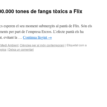
00.000 tones de fangs tòxics a Flix
s esperen el seu moment submergits al pantà de Flix. Són els
ents per part de l’empresa Ercros. L’efecte pantà els ha
t, evitant la …
Continua llegint
→
el Medi Ambient
,
Ciències per al món contemporani
|
Etiquetat com a
ògics
|
Deixa un comentari