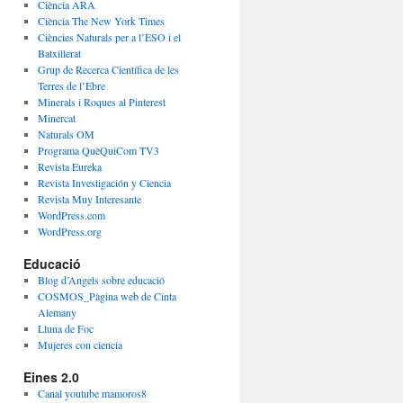
r
Ciència ARA
i
Ciència The New York Times
e
Ciències Naturals per a l’ESO i el
s
Batxillerat
Grup de Recerca Científica de les
Terres de l’Ebre
Minerals i Roques al Pinterest
Minercat
Naturals OM
Programa QuèQuiCom TV3
Revista Eureka
Revista Investigación y Ciencia
Revista Muy Interesante
WordPress.com
WordPress.org
Educació
Blog d’Angels sobre educació
COSMOS_Pàgina web de Cinta
Alemany
Lluna de Foc
Mujeres con ciencia
Eines 2.0
Canal youtube mamoros8