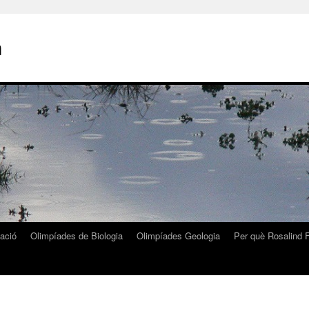
n
zació
Olimpíades de Biologia
Olimpíades Geologia
Per què Rosalind F