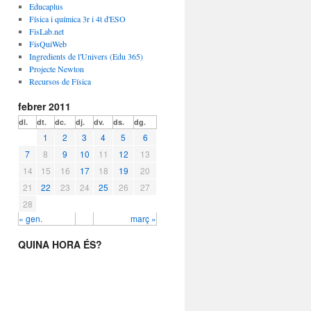
Educaplus
Física i química 3r i 4t d'ESO
FisLab.net
FisQuiWeb
Ingredients de l'Univers (Edu 365)
Projecte Newton
Recursos de Física
febrer 2011
dl.
dt.
dc.
dj.
dv.
ds.
dg.
1
2
3
4
5
6
7
8
9
10
11
12
13
14
15
16
17
18
19
20
21
22
23
24
25
26
27
28
« gen.
març »
QUINA HORA ÉS?