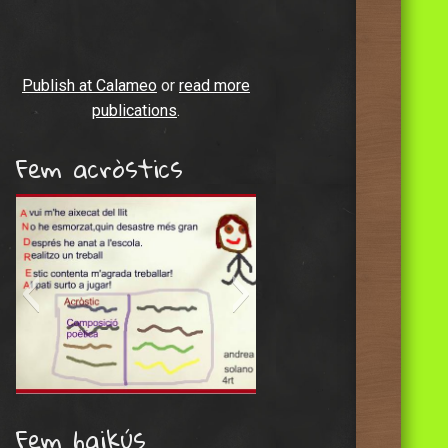
Publish at Calameo
or
read more
publications
.
Fem acròstics
andrea sol.2
Fem haikús