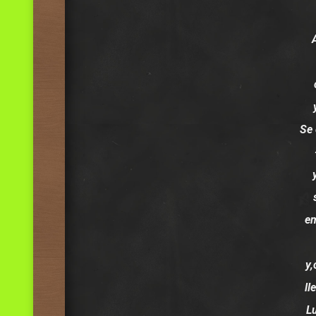
Se
em
y,
ll
L