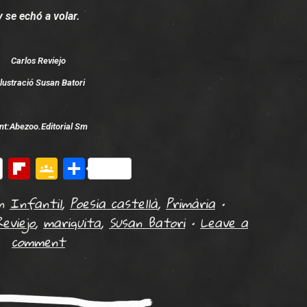
y se echó a volar.
Simfonia de haikus
Carlos Reviejo
.lustració Susan Batori
nt:Abezoo.Editorial Sm
erest
Flipboard
Google
Comparteix
Classroom
in
Infantil
,
Poesia castellà
,
Primària
•
eviejo
,
mariquita
,
Susan Batori
•
Leave a
comment