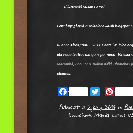
Il.lustració Susan Batori
Font:http://bpcd-mariaelenawalsh.blogspot
Buenos Aires,1930 – 2011.Poeta i música argen
obres de teatre i cançons per nens. Va escriu
Marambá, Zoo Loco, Dailan Kifki, Chauchay p
idiomes.
Facebook
Twitter
Pint
Publicat a
5 juny 2014
in
Poe
Emocions
,
María Elena W