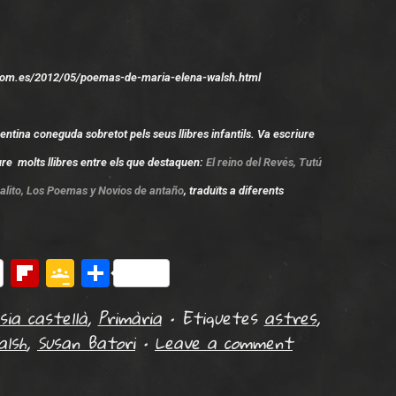
.com.es/2012/05/poemas-de-maria-elena-walsh.html
tina coneguda sobretot pels seus llibres infantils. Va escriure
Federico García Lorca
re molts llibres entre els que destaquen:
El reino del Revés, Tutú
alito, Los Poemas y Novios de antaño
, traduïts a diferents
erest
Flipboard
Google
Comparteix
Classroom
sia castellà
,
Primària
•
Etiquetes
astres
,
alsh
,
Susan Batori
•
Leave a comment