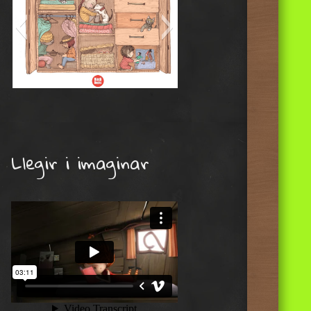
Tresors rere les portes
Llegir i imaginar