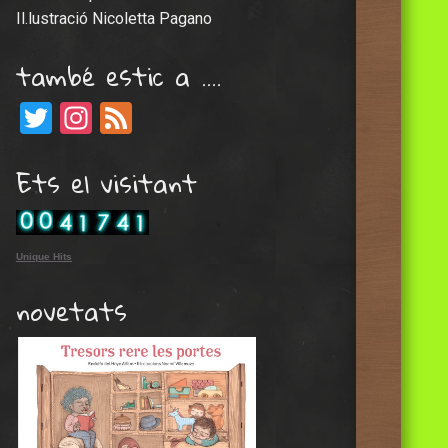
Il.lustració Nicoletta Pagano
també estic a ….
Twitter
Instagram
Feed
Ets el visitant
Unique Hits
novetats