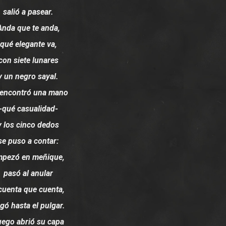
salió a pasear.
Anda que te anda,
qué elegante va,
con siete lunares
y un negro sayal.
 encontró una mano
-qué casualidad-
y los cinco dedos
se puso a contar:
pezó en meñique,
pasó al anular
cuenta que cuenta,
egó hasta el pulgar.
uego abrió su capa