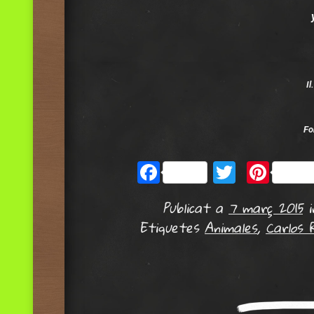
Il
Fo
Facebook
Twitter
Pint
Publicat a
7 març 2015
Etiquetes
Animales
,
Carlos R