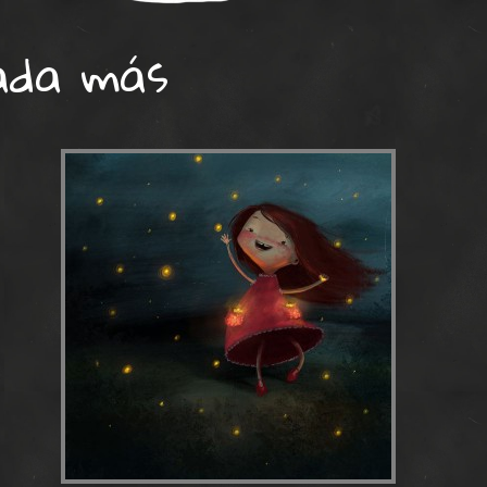
ada más
ash