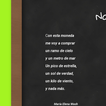
N
C
on esta m
oneda
me voy a comprar
un ramo de cielo
y un metro de mar
Un pico de estrella,
un sol de verdad,
un kilo de viento,
y nada más.
María Elena W