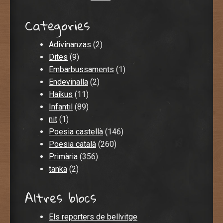
Categories
Adivinanzas
(2)
Dites
(9)
Embarbussaments
(1)
Endevinalla
(2)
Haikus
(11)
Infantil
(89)
nit
(1)
Poesia castellà
(146)
Poesia català
(260)
Primària
(356)
tanka
(2)
Altres blocs
Els reporters de bellvitge