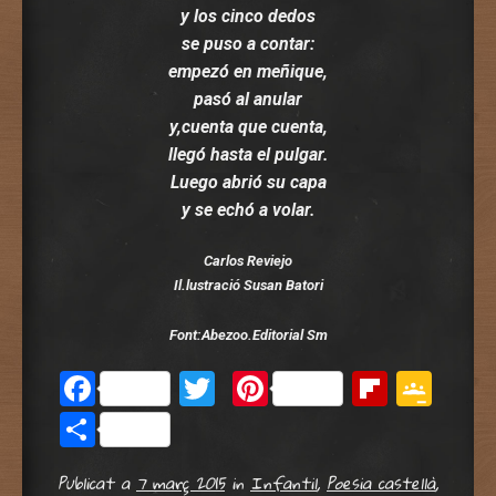
y los cinco dedos
se puso a contar:
empezó en meñique,
pasó al anular
y,cuenta que cuenta,
llegó hasta el pulgar.
Luego abrió su capa
y se echó a volar.
Carlos Reviejo
Il.lustració Susan Batori
Font:Abezoo.Editorial Sm
Facebook
Twitter
Pinterest
Flipbo
Goo
Cla
Comparteix
Publicat a
7 març 2015
in
Infantil
,
Poesia castellà
,