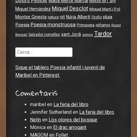
Dolors Pellicer
Maria Mercè Marçal
Mesos de l' any
Miquel Desclot
Miguel Hernández
Miquel Martí i Pol
pluja
Montse Ginesta
nit
Núria Albertí
natura
Otoño
Poesia monstruosa
Poesia
Primavera
refranys
Ricard
Tardor
sant Jordi
Salvador comelles
Bonmatí
somnis
Cerca
Sigue el tablero Poesia infantil i juvenil de
Maribel en Pinterest.
Comentaris
maribel
en
La feria del libro
Jennifer Sutherland
en
La feria del libro
Nelín
en
Los olores del bosque
Mònica
en
El drac arrogant
MAGOM
en
Follet