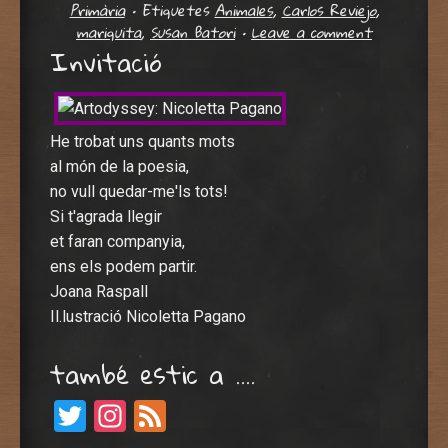
Primària
•
Etiquetes
Animales
,
Carlos Reviejo
,
mariquita
,
Susan Batori
•
Leave a comment
Invitació
He trobat uns quants mots
al món de la poesia,
no vull quedar-me'ls tots!
Si t'agrada llegir
et faran companyia,
ens els podem partir.
Joana Raspall
Il.lustració Nicoletta Pagano
també estic a ….
Twitter
Instagram
Feed