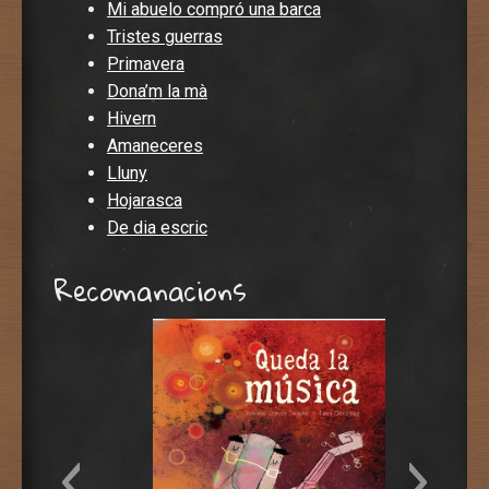
Mi abuelo compró una barca
Tristes guerras
Primavera
Dona’m la mà
Hivern
Amaneceres
Lluny
Hojarasca
De dia escric
Recomanacions