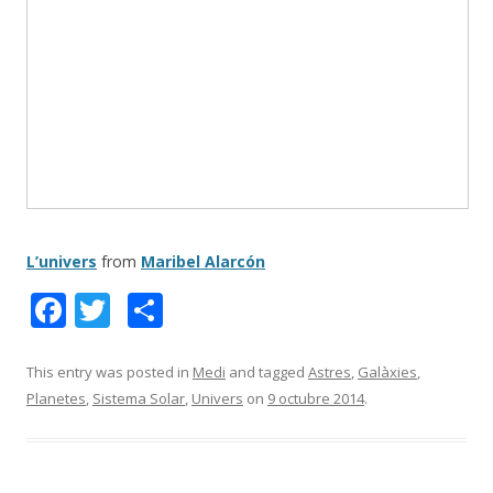
L’univers
from
Maribel Alarcón
F
T
C
ac
w
o
e
itt
m
This entry was posted in
Medi
and tagged
Astres
,
Galàxies
,
Planetes
,
Sistema Solar
,
Univers
on
9 octubre 2014
.
b
er
p
o
ar
o
te