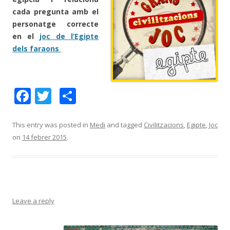
cada pregunta amb el
personatge correcte
en el
joc de l’Egipte
dels faraons
F
T
C
ac
w
o
e
itt
m
This entry was posted in
Medi
and tagged
Civilitzacions
,
Egipte
,
Joc
on
14 febrer 2015
.
b
er
p
o
ar
o
te
k
ix
Leave a reply