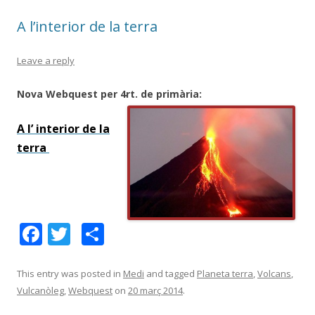
k
ix
A l’interior de la terra
Leave a reply
Nova Webquest per 4rt. de primària:
A l’ interior de la
terra
F
T
C
ac
w
o
e
itt
m
This entry was posted in
Medi
and tagged
Planeta terra
,
Volcans
,
Vulcanòleg
,
Webquest
on
20 març 2014
.
b
er
p