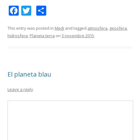
F
T
C
ac
w
o
e
itt
m
This entry was posted in
Medi
and tagged
atmosfera
,
geosfera
,
hidrosfera
,
Planeta terra
on
3 novembre 2015
.
b
er
p
o
ar
o
te
k
ix
El planeta blau
Leave a reply