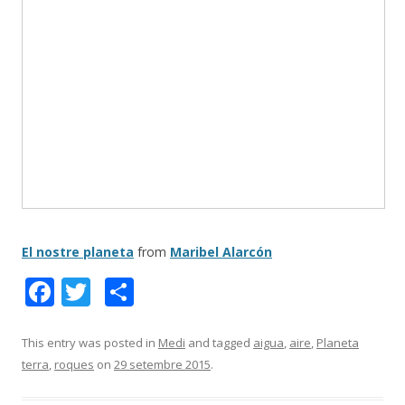
El nostre planeta
from
Maribel Alarcón
F
T
C
ac
w
o
e
itt
m
This entry was posted in
Medi
and tagged
aigua
,
aire
,
Planeta
terra
,
roques
on
29 setembre 2015
.
b
er
p