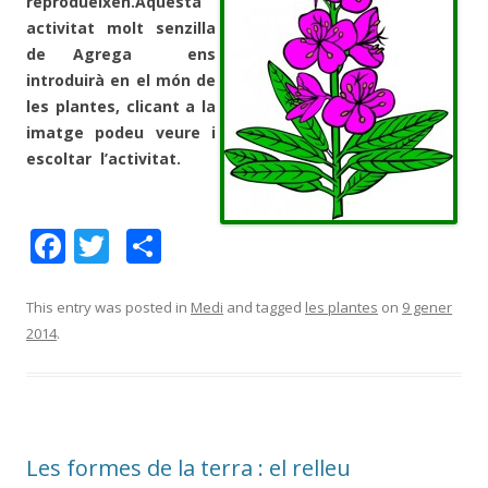
reprodueixen.Aquesta
activitat molt senzilla
de Agrega ens
introduirà en el món de
les plantes, clicant a la
imatge podeu veure i
escoltar l’activitat.
F
T
C
ac
w
o
e
itt
m
This entry was posted in
Medi
and tagged
les plantes
on
9 gener
2014
.
b
er
p
o
ar
o
te
k
ix
Les formes de la terra : el relleu