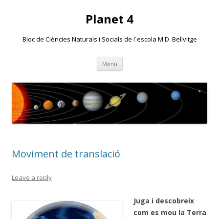
Planet 4
Bloc de Ciències Naturals i Socials de l´escola M.D. Bellvitge
Skip
Menu
to
content
Moviment de translació
Leave a reply
Juga i descobreix
com es mou la Terra