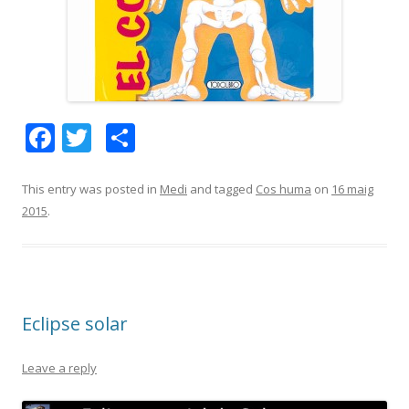
F
T
C
ac
w
o
e
itt
m
This entry was posted in
Medi
and tagged
Cos huma
on
16 maig
2015
.
b
er
p
o
ar
o
te
k
ix
Eclipse solar
Leave a reply