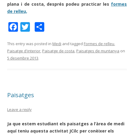
plana i de costa, després podeu practicar les
formes
de relleu,
F
T
C
ac
w
o
e
itt
m
This entry was posted in
Medi
and tagged
Formes de relleu
,
Paisatge d'interior
,
Paisatge de costa
,
Paisatges de muntanya
on
b
er
p
5 desembre 2013
.
o
ar
o
te
k
ix
Paisatges
Leave a reply
Ja que estem estudiant els paisatges a l’àrea de medi
aquí teniu aquesta activitat
JCilc per conèixer els