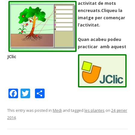
activitat de mots
encreuats.Cliqueu la
imatge per començar
l’activitat.
Q
uan acabeu podeu
practicar amb
aquest
JClic
F
T
C
ac
w
o
e
itt
m
This entry was posted in
Medi
and tagged
les plantes
on
24 gener
2014
.
b
er
p
o
ar