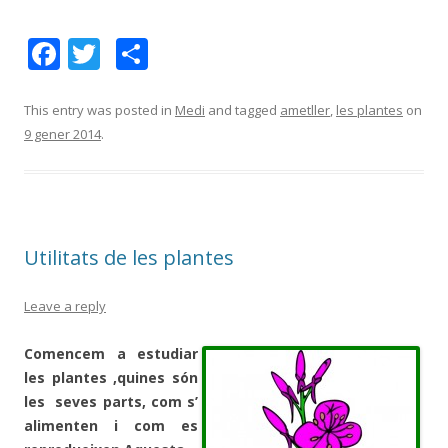
F
T
C
ac
w
o
e
itt
m
This entry was posted in
Medi
and tagged
ametller
,
les plantes
on
9 gener 2014
.
b
er
p
o
ar
o
te
k
ix
Utilitats de les plantes
Leave a reply
Comencem a estudiar
les plantes ,quines són
les seves parts, com s’
alimenten i com es