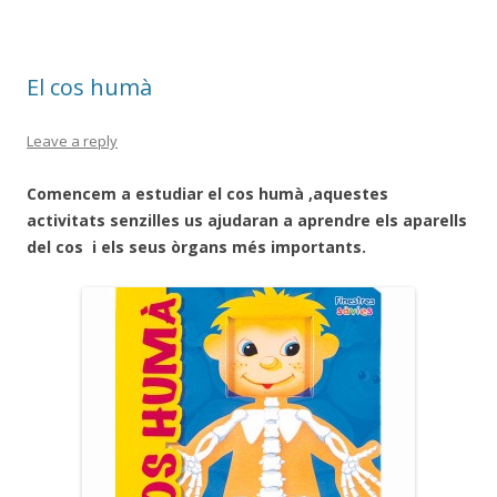
o
ar
o
te
k
ix
El cos humà
Leave a reply
Comencem a estudiar el cos humà ,aquestes
activitats senzilles us ajudaran a aprendre els aparells
del cos i els seus òrgans més importants.