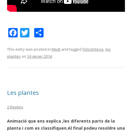
F
T
C
ac
w
o
e
itt
m
This entry was posted in
Medi
and tagged
fotosíntesis
,
les
plantes
on
24 gener 2014
.
b
er
p
o
ar
o
te
k
ix
Les plantes
2 Replies
Animació que ens explica ,les diferents parts de la
planta i com es classifiquen.Al final
podeu resoldre una