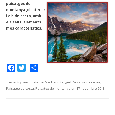
paisatges de
muntanya ,d’ interior
i els de costa, amb
els seus elements
més caracteristics.
F
T
C
ac
w
o
e
itt
m
This entry was posted in
Medi
and tagged
Paisatge d'interior
,
Paisatge de costa
,
Paisatge de muntanya
on
17 novembre 2013
.
b
er
p
o
ar
o
te