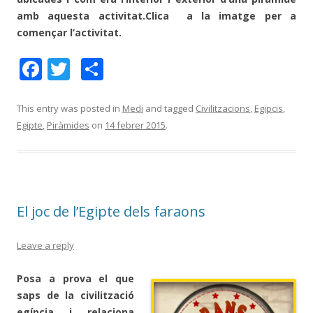
amb aquesta activitat.Clica a la imatge per a
començar l’activitat.
F
T
C
ac
w
o
e
itt
m
This entry was posted in
Medi
and tagged
Civilitzacions
,
Egipcis
,
Egipte
,
Piràmides
on
14 febrer 2015
.
b
er
p
o
ar
o
te
k
ix
El joc de l’Egipte dels faraons
Leave a reply
Po
sa a prova el que
saps de la civilització
egípcia i relaciona