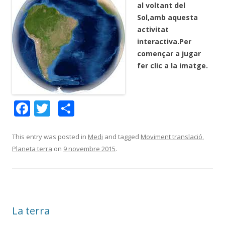
al voltant del
Sol,amb aquesta
activitat
interactiva.Per
començar a jugar
fer clic a la imatge.
F
T
C
ac
w
o
e
itt
m
This entry was posted in
Medi
and tagged
Moviment translació
,
Planeta terra
on
9 novembre 2015
.
b
er
p
o
ar
o
te
k
ix
La terra