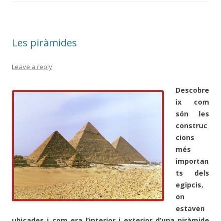
o
ar
o
te
k
ix
Les piràmides
Leave a reply
Descobre
ix com
són les
construc
cions
més
importan
ts dels
egipcis,
on
estaven
ubicades i com era l’interior i exterior d’una piràmide