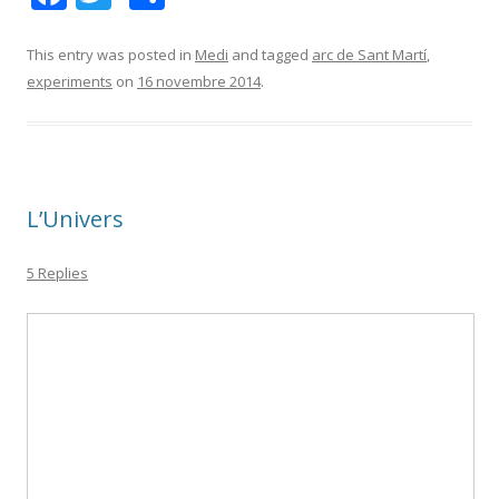
ac
w
o
e
itt
m
This entry was posted in
Medi
and tagged
arc de Sant Martí
,
experiments
on
16 novembre 2014
.
b
er
p
o
ar
o
te
k
ix
L’Univers
5 Replies