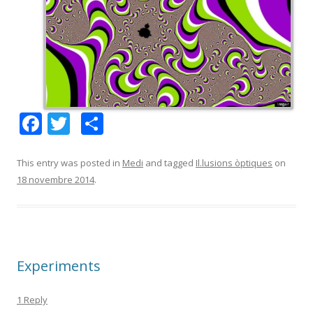
F
T
C
ac
w
o
e
itt
m
This entry was posted in
Medi
and tagged
Il.lusions òptiques
on
18 novembre 2014
.
b
er
p
o
ar
o
te
k
ix
Experiments
1 Reply