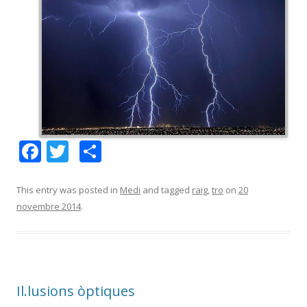
F
T
C
ac
w
o
e
itt
m
This entry was posted in
Medi
and tagged
raig
,
tro
on
20
novembre 2014
.
b
er
p
o
ar
o
te
k
ix
Il.lusions òptiques