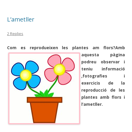
o
te
k
ix
L’ametller
2 Replies
Com es reprodueixen les plant
es am flors?Amb
aquesta pàgina
podreu observar i
teniu informació
,fotografies i
exercicis de la
reproducció de les
plantes amb flors i
l’ametller.