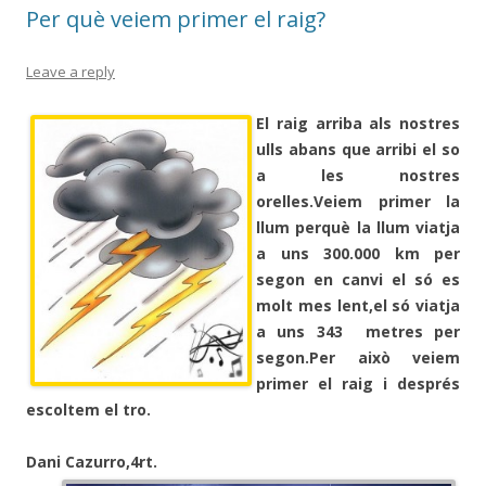
Per què veiem primer el raig?
k
ix
Leave a reply
El raig arriba als nostres
ulls abans que arribi el so
a les nostres
orelles.Veiem primer la
llum perquè la llum viatja
a uns 300.000 km per
segon en canvi el só es
molt mes lent,el só viatja
a uns 343 metres per
segon.Per això veiem
primer el raig i després
escoltem el tro.
Dani Cazurro,4rt.