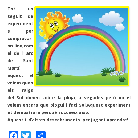
Tot un
seguit de
experiment
s per
comprovar
on line,com
el de l’ arc
de Sant
Martí,
aquest el
veiem quan
els raigs
del Sol donen sobre la pluja, a vegades però no el
veiem encara que plogui i faci Sol.Aquest experiment
et demostrarà perquè succeeix això.
Aquest i
d’altres descobriments per jugar i aprendre!
F
T
C