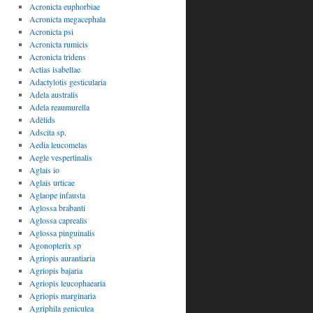
Acronicta euphorbiae
Acronicta megacephala
Acronicta psi
Acronicta rumicis
Acronicta tridens
Actias isabellae
Adactylotis gesticularia
Adela australis
Adela reaumurella
Adèlids
Adscita sp.
Aedia leucomelas
Aegle vespertinalis
Aglais io
Aglais urticae
Aglaope infausta
Aglossa brabanti
Aglossa caprealis
Aglossa pinguinalis
Agonopterix sp
Agriopis aurantiaria
Agriopis bajaria
Agriopis leucophaearia
Agriopis marginaria
Agriphila geniculea