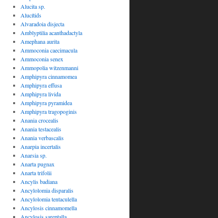
Alucita sp.
Alucítids
Alvaradoia disjecta
Amblyptilia acanthadactyla
Amephana aurita
Ammoconia caecimacula
Ammoconia senex
Ammopolia witzenmanni
Amphipyra cinnamomea
Amphipyra effusa
Amphipyra livida
Amphipyra pyramidea
Amphipyra tragopoginis
Anania crocealis
Anania testacealis
Anania verbascalis
Anarpia incertalis
Anarsia sp.
Anarta pugnax
Anarta trifolii
Ancylis badiana
Ancylolomia disparalis
Ancylolomia tentaculella
Ancylosis cinnamomella
Ancylosis sareptalla