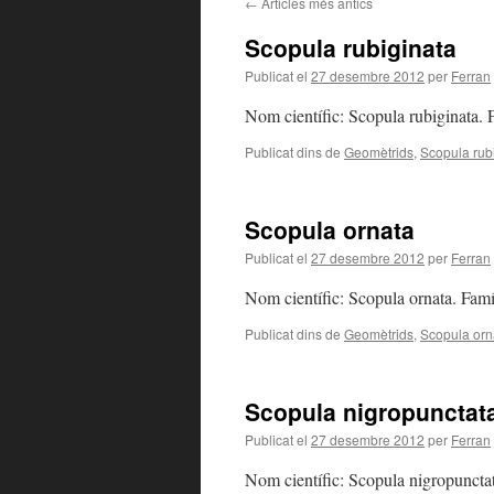
←
Articles més antics
Scopula rubiginata
Publicat el
27 desembre 2012
per
Ferran
Nom científic: Scopula rubiginata.
Publicat dins de
Geomètrids
,
Scopula rub
Scopula ornata
Publicat el
27 desembre 2012
per
Ferran
Nom científic: Scopula ornata. Fam
Publicat dins de
Geomètrids
,
Scopula orn
Scopula nigropunctat
Publicat el
27 desembre 2012
per
Ferran
Nom científic: Scopula nigropuncta