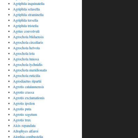
Agriphila inquinatella
Agriphila selasella
Agriphila straminella
Agriphila tersella
Agriphila tristella
Agrius convolvuli
Agrochola blidaensis
Agrochola circellaris
Agrochola helvola
Agrochola lota
Agrochola lunosa
Agrochola lychnidis
Agrochola meridionalis
Agrochola ruticilla
Agrodiaetus ripartii
Agrotis catalaunensis
Agrotis crassa
Agrotis exclamationis
Agrotis ipsilon
Agrotis puta
Agrotis segetum
Agrotis trux
Alcis repandata
Allophyes alfaroi
Alophia combustella