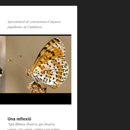
Aproximació al coneixement d’algunes
papallones de Catalunya
Una reflexió
"Qui dibuixa observa; qui observa,
coneix; qui coneix, estima i qui estima,