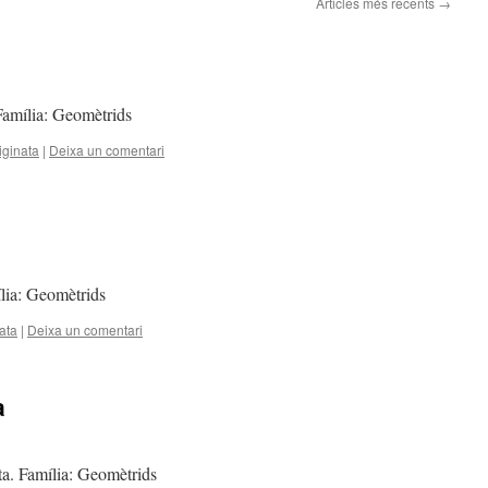
Articles més recents
→
 Família: Geomètrids
iginata
|
Deixa un comentari
ília: Geomètrids
ata
|
Deixa un comentari
a
ta. Família: Geomètrids