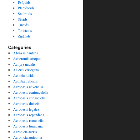
Psíquids
Pterofòrids
Satúrnids
Sèsids
Tinèids
Tortrícids
Zigènids
Categories
Abraxas pantaria
Acherontia atropos
Achyra nudalis
Acleris variegana
Acontia lucida
Acontia trabealis
Acrobasis advenella
Acrobasis centunculella
Acrobasis consociella
Acrobasis dulcella
Acrobasis legatea
Acrobasis repandana
Acrobasis romanella
Acrobasis tumidana
Acronicta aceris
Acronicta auricoma