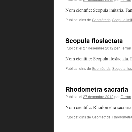
Nom científic: Scopula imitaria. F
Publicat dins de
Geomètrids
,
Scopula imit
Scopula floslactata
Publicat el
27 desembre 2012
per
Ferran
Nom científic: Scopula floslactata.
Publicat dins de
Geomètrids
,
Scopula flos
Rhodometra sacraria
Publicat el
27 desembre 2012
per
Ferran
Nom científic: Rhodometra sacraria
Publicat dins de
Geomètrids
,
Rhodometra 