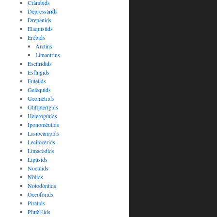
Cràmbids
Depressàrids
Drepànids
Elaquístids
Erèbids
Arctins
Limantrins
Escitrídids
Esfíngids
Eutèlids
Gelèquids
Geomètrids
Glifipterígids
Heterogínids
Iponomèutids
Lasiocàmpids
Lecitocèrids
Limacòdids
Lipúsids
Noctúids
Nòlids
Notodòntids
Oecofòrids
Piràlids
Plutèl·lids