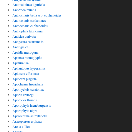
Anomalotinea liguriella
Anorthoa munda
Anthocharis belia ssp. euphenoides
Anthocharis cardamines
Anthocharis euphenoides
Anthophila fabriciana
Anticlea derivata
Antigastra catalaunalis
Antitype chi
Apaidia mesogona
Apamea monoglypha
Apatura ilia
Aphantopus hyperantus
Aplocera efformata
Aplocera plagiata
Apocheima hispidaria
Apomyelois ceratoniae
Aporia crataegi
Aporodes floralis
Aporophyla lueneburgensis
Aporophyla nigra
Aproaerema anthyllidella
Araeopteron ecphaea
Arctia villica
Arctins