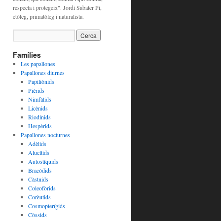
respecta i protegeix". Jordi Sabater Pi,
etòleg, primatòleg i naturalista.
Famílies
Les papallones
Papallones diurnes
Papiliònids
Pièrids
Nimfàlids
Licènids
Riodínids
Hespèrids
Papallones nocturnes
Adèlids
Alucítids
Autostíquids
Bracòdids
Càstnids
Coleofòrids
Corèutids
Cosmopterígids
Còssids