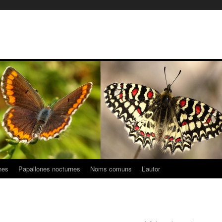
nes
Papallones nocturnes
Noms comuns
L’autor