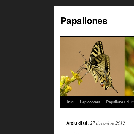
Papallones
Inici
Lepidoptera
Papallones diur
Vés
al
27 desembre 2012
Arxiu diari:
contingut