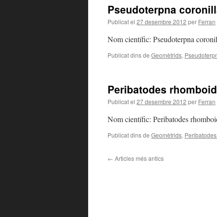
Pseudoterpna coronill
Publicat el
27 desembre 2012
per
Ferran
Nom científic: Pseudoterpna coroni
Publicat dins de
Geomètrids
,
Pseudoterpn
Peribatodes rhomboid
Publicat el
27 desembre 2012
per
Ferran
Nom científic: Peribatodes rhomboi
Publicat dins de
Geomètrids
,
Peribatodes
←
Articles més antics