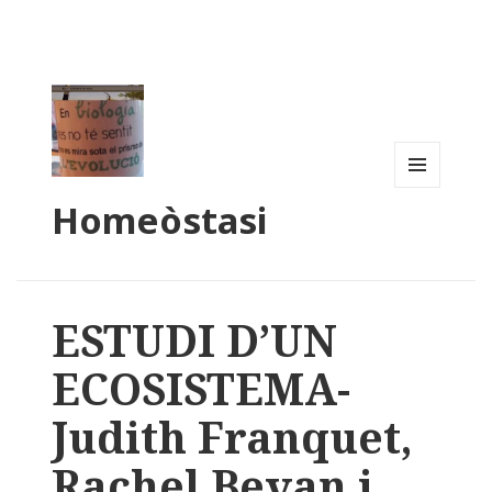
MENU
Homeòstasi
AND
WIDGETS
ESTUDI D’UN
ECOSISTEMA-
Judith Franquet,
Rachel Bevan i