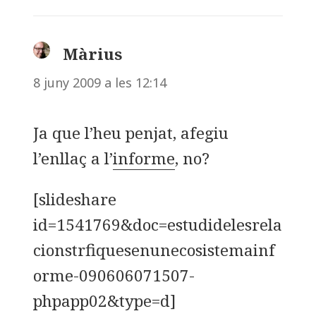
Màrius
ha
dit:
8 juny 2009 a les 12:14
Ja que l’heu penjat, afegiu
l’enllaç a l’
informe
, no?
[slideshare
id=1541769&doc=estudidelesrela
cionstrfiquesenunecosistemainf
orme-090606071507-
phpapp02&type=d]