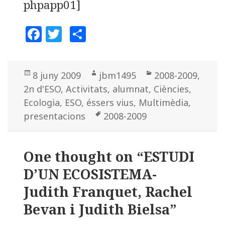
phpapp01]
F
T
C
a
w
o
c
it
m
Posted
8 juny 2009
Author
jbm1495
Categories
2008-2009
,
e
te
p
2n d'ESO
on
,
Activitats
,
alumnat
,
Ciències
,
b
r
a
Ecologia
,
ESO
,
éssers vius
,
Multimèdia
,
o
rt
presentacions
Tags
2008-2009
o
ei
k
x
One thought on “ESTUDI
D’UN ECOSISTEMA-
Judith Franquet, Rachel
Bevan i Judith Bielsa”