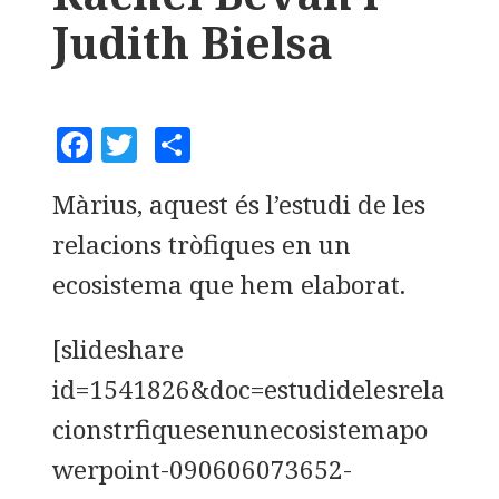
Judith Bielsa
F
T
C
a
w
o
Màrius, aquest és l’estudi de les
c
it
m
relacions tròfiques en un
e
te
p
b
r
a
ecosistema que hem elaborat.
o
rt
[slideshare
o
ei
k
x
id=1541826&doc=estudidelesrela
cionstrfiquesenunecosistemapo
werpoint-090606073652-