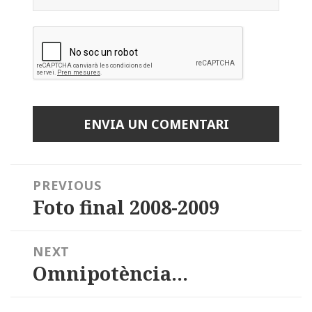
Navegació
PREVIOUS
d'articles
Foto final 2008-2009
Previous
post:
NEXT
Omnipotència…
Next
post: