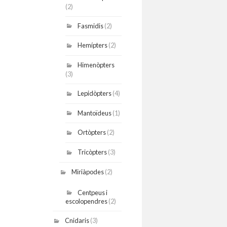
(2)
Fasmidis
(2)
Hemípters
(2)
Himenòpters
(3)
Lepidòpters
(4)
Mantoïdeus
(1)
Ortòpters
(2)
Tricòpters
(3)
Miriàpodes
(2)
Centpeus i
escolopendres
(2)
Cnidaris
(3)