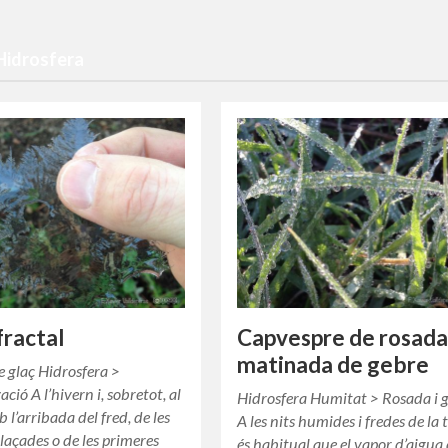
 Hidrosfera
fractal
Capvespre de rosada
matinada de gebre
de glaç Hidrosfera >
zació A l’hivern i, sobretot, al
Hidrosfera Humitat > Rosada i 
 l’arribada del fred, de les
A les nits humides i fredes de la
laçades o de les primeres
és habitual que el vapor d’aigua