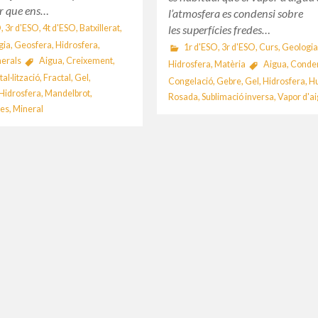
ur que ens…
l’atmosfera es condensi sobre
O
,
3r d'ESO
,
4t d'ESO
,
Batxillerat
,
les superfícies fredes…
gia
,
Geosfera
,
Hidrosfera
,
1r d'ESO
,
3r d'ESO
,
Curs
,
Geologia
erals
Aigua
,
Creixement
,
Hidrosfera
,
Matèria
Aigua
,
Conde
tal·lització
,
Fractal
,
Gel
,
Congelació
,
Gebre
,
Gel
,
Hidrosfera
,
H
Hidrosfera
,
Mandelbrot
,
Rosada
,
Sublimació inversa
,
Vapor d'a
es
,
Mineral