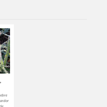
,
gebre
 tardor
 de