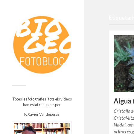
Etiqueta:
Totes les fotografies i tots els vídeos
Aigua 
han estat realitzats per
Cristalls 
F. Xavier Valldeperas
Cristal·lit
Nadal, amb
primeres g