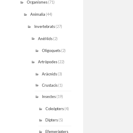
Organismes
(71)
Animalia
(44)
Invertebrats
(27)
Anèl·lids
(2)
Oligoquets
(2)
Artròpodes
(22)
Aràcnids
(3)
Crustacis
(1)
Insectes
(19)
Coleòpters
(4)
Dípters
(5)
Efemeròpters