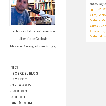
neus, seg
1r d'ES
Curs
,
Geolo
Matèria
,
Min
Cristall
,
Cris
Professor d'Educació Secundària
Geometria
,
Matemàtiqu
Llicenciat en Geologia
Màster en Geologia (Paleontologia)
INICI
SOBRE EL BLOG
SOBRE MI
PORTAFOLIS
BIBLIOBLOC
LABOBLOC
CURRÍCULUM