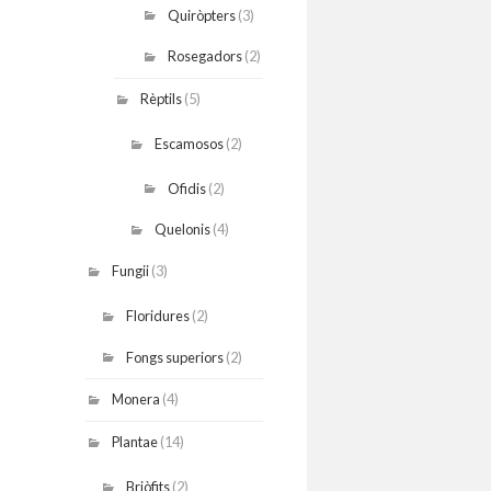
Quiròpters
(3)
Rosegadors
(2)
Rèptils
(5)
Escamosos
(2)
Ofidis
(2)
Quelonis
(4)
Fungii
(3)
Floridures
(2)
Fongs superiors
(2)
Monera
(4)
Plantae
(14)
Briòfits
(2)