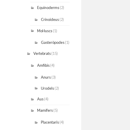
Equinoderms
(2)
Crinoideus
(2)
Mol·luscs
(1)
Gasteròpodes
(1)
Vertebrats
(15)
Amfibis
(4)
Anurs
(3)
Urodels
(2)
Aus
(4)
Mamífers
(5)
Placentaris
(4)