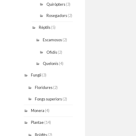
Quiròpters
(3)
Rosegadors
(2)
Rèptils
(5)
Escamosos
(2)
Ofidis
(2)
Quelonis
(4)
Fungii
(3)
Floridures
(2)
Fongs superiors
(2)
Monera
(4)
Plantae
(14)
Briòfits
(2)