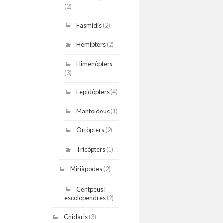
(2)
Fasmidis
(2)
Hemípters
(2)
Himenòpters
(3)
Lepidòpters
(4)
Mantoïdeus
(1)
Ortòpters
(2)
Tricòpters
(3)
Miriàpodes
(2)
Centpeus i
escolopendres
(2)
Cnidaris
(3)