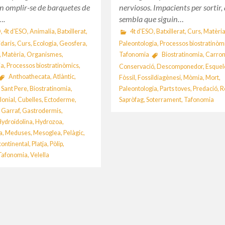
n omplir-se de barquetes de
nerviosos. Impacients per sortir,
….
sembla que siguin…
O
,
4t d'ESO
,
Animalia
,
Batxillerat
,
4t d'ESO
,
Batxillerat
,
Curs
,
Matèri
idaris
,
Curs
,
Ecologia
,
Geosfera
,
Paleontologia
,
Processos biostratinòm
,
Matèria
,
Organismes
,
Tafonomia
Biostratinomia
,
Carron
ia
,
Processos biostratinòmics
,
Conservació
,
Descomponedor
,
Esquel
Anthoathecata
,
Atlàntic
,
Fòssil
,
Fossildiagènesi
,
Mòmia
,
Mort
,
 Sant Pere
,
Biostratinomia
,
Paleontologia
,
Parts toves
,
Predació
,
R
lonial
,
Cubelles
,
Ectoderme
,
Sapròfag
,
Soterrament
,
Tafonomia
,
Garraf
,
Gastrodermis
,
Hydroidolina
,
Hydrozoa
,
a
,
Meduses
,
Mesoglea
,
Pelàgic
,
continental
,
Platja
,
Pòlip
,
Tafonomia
,
Velella