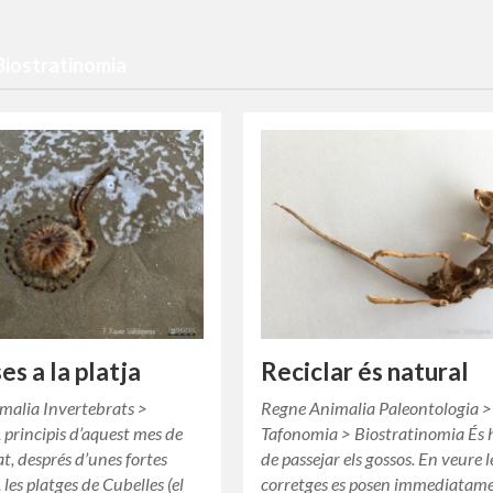
Biostratinomia
s a la platja
Reciclar és natural
malia Invertebrats >
Regne Animalia Paleontologia >
 principis d’aquest mes de
Tafonomia > Biostratinomia És 
t, després d’unes fortes
de passejar els gossos. En veure l
 les platges de Cubelles (el
corretges es posen immediatam