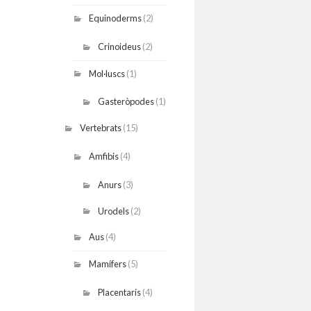
Equinoderms
(2)
Crinoideus
(2)
Mol·luscs
(1)
Gasteròpodes
(1)
Vertebrats
(15)
Amfibis
(4)
Anurs
(3)
Urodels
(2)
Aus
(4)
Mamífers
(5)
Placentaris
(4)