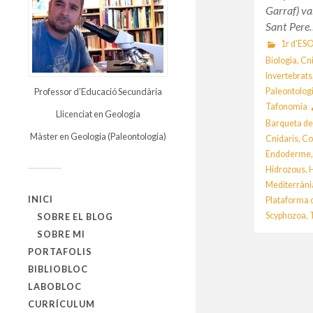
Garraf) va
Sant Pere
1r d'ES
Biologia
,
Cn
Invertebrats
Paleontolog
Professor d'Educació Secundària
Tafonomia
Llicenciat en Geologia
Barqueta de
Màster en Geologia (Paleontologia)
Cnidaris
,
Co
Endoderme
Hidrozous
,
Mediterràni
INICI
Plataforma 
Scyphozoa
,
SOBRE EL BLOG
SOBRE MI
PORTAFOLIS
BIBLIOBLOC
LABOBLOC
CURRÍCULUM