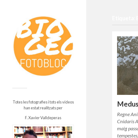
Etiqueta: 
Totes les fotografies i tots els vídeos
Meduse
han estat realitzats per
Regne Ani
F. Xavier Valldeperas
Cnidaris A
maig passa
tempestes,