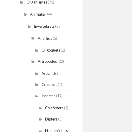
Organismes
(71)
Animalia
(44)
Invertebrats
(27)
Anèl·lids
(2)
Oligoquets
(2)
Artròpodes
(22)
Aràcnids
(3)
Crustacis
(1)
Insectes
(19)
Coleòpters
(4)
Dípters
(5)
Efemeròpters