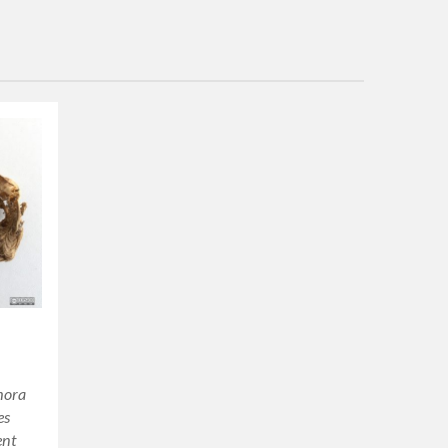
hora
es
ent