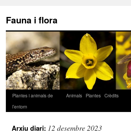
Fauna i flora
Plantes i animals de
Animals
Plantes
Crèdits
Vés
l’entorn
al
contingut
12 desembre 2023
Arxiu diari: