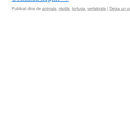
Publicat dins de
animals
,
rèptils
,
tortuga
,
vertebrats
|
Deixa un c