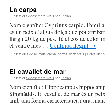
La carpa
Publicat el
12 desembre 2023
per
Ferran
Nom científic: Cyprinus carpio. Família
és un peix d’aigua dolça que pot arribar 
llarg i 20 kg de pes. Té el cos de color
el ventre més …
Continua llegint
→
Publicat dins de
animals
,
carpa
,
peixos
,
vertebrats
|
Deixa un co
El cavallet de mar
Publicat el
12 desembre 2023
per
Ferran
Nom científic: Hippocampus hippocamp
Singnàtids. El cavallet de mar és un pei
amb una forma característica i una man