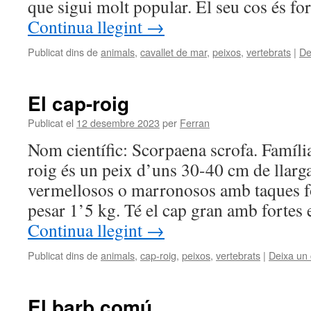
que sigui molt popular. El seu cos és fo
Continua llegint
→
Publicat dins de
animals
,
cavallet de mar
,
peixos
,
vertebrats
|
De
El cap-roig
Publicat el
12 desembre 2023
per
Ferran
Nom científic: Scorpaena scrofa. Famíli
roig és un peix d’uns 30-40 cm de llarg
vermellosos o marronosos amb taques fo
pesar 1’5 kg. Té el cap gran amb fortes 
Continua llegint
→
Publicat dins de
animals
,
cap-roig
,
peixos
,
vertebrats
|
Deixa un
El barb comú