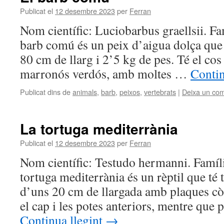
Publicat el
12 desembre 2023
per
Ferran
Nom científic: Luciobarbus graellsii. Fa
barb comú és un peix d’aigua dolça que p
80 cm de llarg i 2’5 kg de pes. Té el cos 
marronós verdós, amb moltes …
Contin
Publicat dins de
animals
,
barb
,
peixos
,
vertebrats
|
Deixa un com
La tortuga mediterrània
Publicat el
12 desembre 2023
per
Ferran
Nom científic: Testudo hermanni. Famíli
tortuga mediterrània és un rèptil que té 
d’uns 20 cm de llargada amb plaques còr
el cap i les potes anteriors, mentre que 
Continua llegint
→