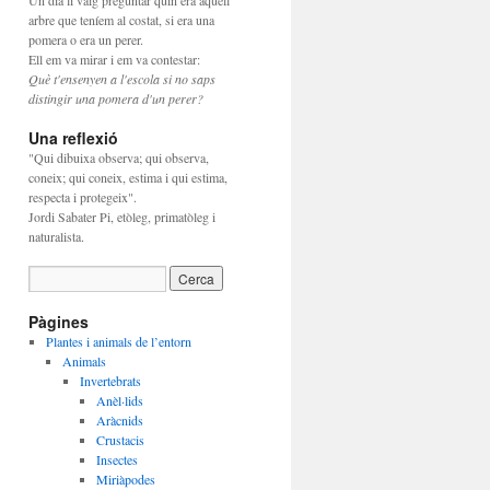
Un dia li vaig preguntar quin era aquell
arbre que teníem al costat, si era una
pomera o era un perer.
Ell em va mirar i em va contestar:
Què t'ensenyen a l'escola si no saps
distingir una pomera d'un perer?
Una reflexió
"Qui dibuixa observa; qui observa,
coneix; qui coneix, estima i qui estima,
respecta i protegeix".
Jordi Sabater Pi, etòleg, primatòleg i
naturalista.
Pàgines
Plantes i animals de l’entorn
Animals
Invertebrats
Anèl·lids
Aràcnids
Crustacis
Insectes
Miriàpodes