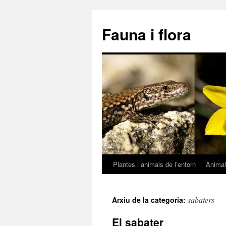
Fauna i flora
Plantes i animals de l’entorn
Anima
Vés
al
sabaters
Arxiu de la categoria:
contingut
El sabater