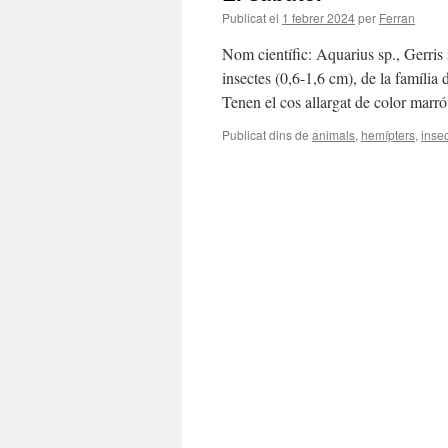
Publicat el
1 febrer 2024
per
Ferran
Nom científic: Aquarius sp., Gerris 
insectes (0,6-1,6 cm), de la família 
Tenen el cos allargat de color mar
Publicat dins de
animals
,
hemípters
,
inse