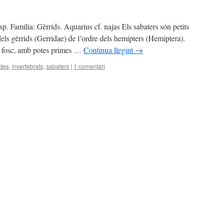
sp. Família: Gèrrids. Aquarius cf. najas Els sabaters són petits
dels gèrrids (Gerridae) de l’ordre dels hemípters (Hemiptera).
ró fosc, amb potes primes …
Continua llegint
→
ctes
,
invertebrats
,
sabaters
|
1 comentari