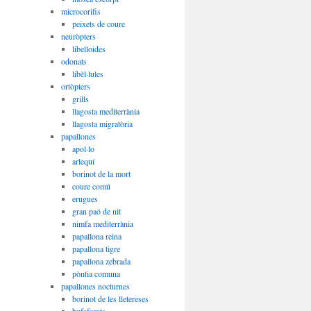
microcorifis
peixets de coure
neuròpters
libelloides
odonats
libèl·lules
ortòpters
grills
llagosta mediterrània
llagosta migratòria
papallones
apol·lo
arlequí
borinot de la mort
coure comú
erugues
gran paó de nit
nimfa mediterrània
papallona reina
papallona tigre
papallona zebrada
pòntia comuna
papallones nocturnes
borinot de les lletereses