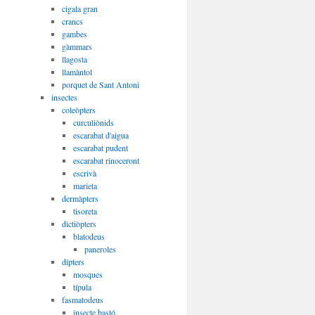
cigala gran
crancs
gambes
gàmmars
llagosta
llamàntol
porquet de Sant Antoni
insectes
coleòpters
curculiònids
escarabat d'aigua
escarabat pudent
escarabat rinoceront
escrivà
marieta
dermàpters
tisoreta
dictiòpters
blatodeus
paneroles
dípters
mosques
típula
fasmatodeus
insecte bastó