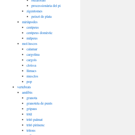
bufaforats
processionària del pi
zigentomes
peixet de plata
miriàpodes
centpeus
centpeus domèstic
milpeus
mol·luscos
calamar
cargolina
cargols
cloïssa
llimacs
musclos
pop
vertebrats
amfibis
granota
granoteta de punts
gripaus
tòtil
tritó palmat
tritó pirinenc
tritons