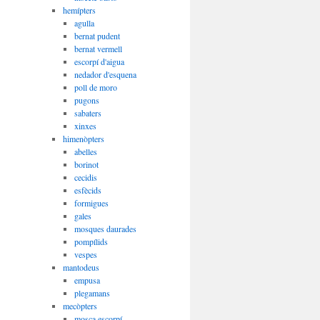
hemípters
agulla
bernat pudent
bernat vermell
escorpí d'aigua
nedador d'esquena
poll de moro
pugons
sabaters
xinxes
himenòpters
abelles
borinot
cecidis
esfècids
formigues
gales
mosques daurades
pompílids
vespes
mantodeus
empusa
plegamans
mecòpters
mosca escorpí