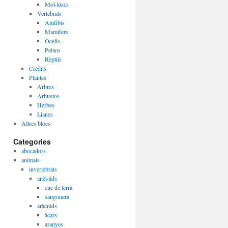
Mol·luscs
Vertebrats
Amfibis
Mamífers
Ocells
Peixos
Rèptils
Crèdits
Plantes
Arbres
Arbustos
Herbes
Lianes
Altres blocs
Categories
abocadors
animals
invertebrats
anèl·lids
cuc de terra
sangonera
aràcnids
àcars
aranyes