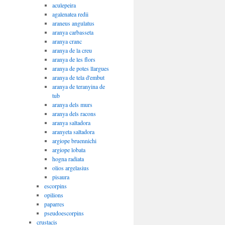
aculepeira
agalenatea redii
araneus angulatus
aranya carbasseta
aranya cranc
aranya de la creu
aranya de les flors
aranya de potes llargues
aranya de tela d'embut
aranya de teranyina de
tub
aranya dels murs
aranya dels racons
aranya saltadora
aranyeta saltadora
argiope bruennichi
argiope lobata
hogna radiata
olios argelasius
pisaura
escorpins
opilions
paparres
pseudoescorpins
crustacis