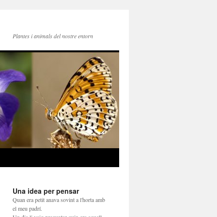
Plantes i animals del nostre entorn
Una idea per pensar
Quan era petit anava sovint a l'horta amb
el meu padrí.