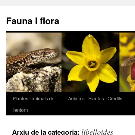
Fauna i flora
Plantes i animals de
Animals
Plantes
Crèdits
Vés
l’entorn
al
contingut
libelloides
Arxiu de la categoria: