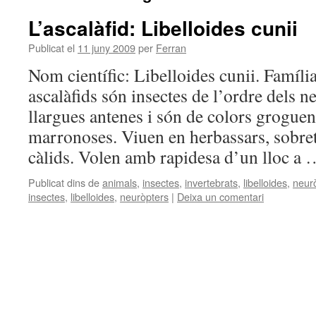
L’ascalàfid: Libelloides cunii
Publicat el
11 juny 2009
per
Ferran
Nom científic: Libelloides cunii. Família
ascalàfids són insectes de l’ordre dels 
llargues antenes i són de colors grogue
marronoses. Viuen en herbassars, sobreto
càlids. Volen amb rapidesa d’un lloc a
Publicat dins de
animals
,
insectes
,
invertebrats
,
libelloides
,
neur
insectes
,
libelloides
,
neuròpters
|
Deixa un comentari