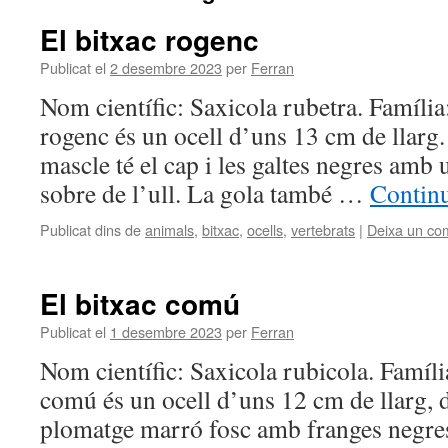
El bitxac rogenc
Publicat el
2 desembre 2023
per
Ferran
Nom científic: Saxicola rubetra. Família:
rogenc és un ocell d’uns 13 cm de llarg.
mascle té el cap i les galtes negres amb 
sobre de l’ull. La gola també …
Continu
Publicat dins de
animals
,
bitxac
,
ocells
,
vertebrats
|
Deixa un co
El bitxac comú
Publicat el
1 desembre 2023
per
Ferran
Nom científic: Saxicola rubicola. Família
comú és un ocell d’uns 12 cm de llarg, d
plomatge marró fosc amb franges negres