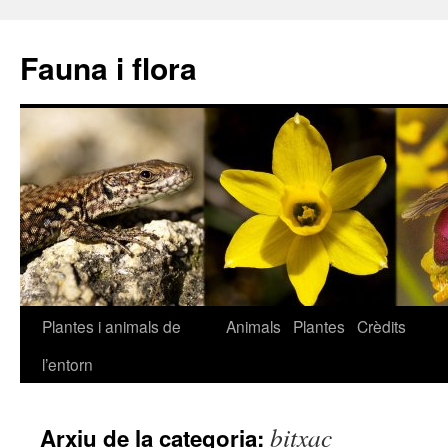
Fauna i flora
Plantes i animals de
Animals
Plantes
Crèdits
Vés
l’entorn
al
contingut
bitxac
Arxiu de la categoria: