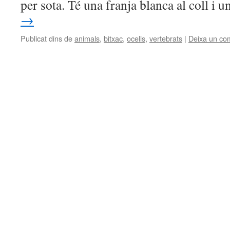
per sota. Té una franja blanca al coll i
→
Publicat dins de
animals
,
bitxac
,
ocells
,
vertebrats
|
Deixa un co