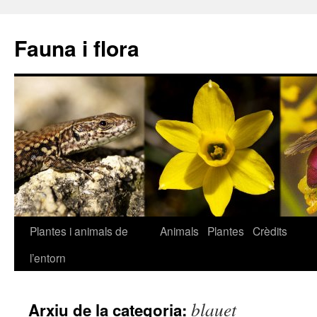
Fauna i flora
Plantes i animals de
Animals
Plantes
Crèdits
Vés
l’entorn
al
contingut
blauet
Arxiu de la categoria: