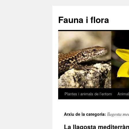
Fauna i flora
Plantes i animals de l’entorn
Anima
Vés
al
llagosta me
Arxiu de la categoria:
contingut
La llagosta mediterràn