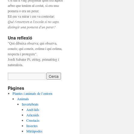
Un dia li vaig preguntar quin era aquell
arbre que teníem al costat, si era una
pomera o era un perer.
Ell em va mirar i em va contestar:
Què t'ensenyen a l'escola si no saps
distingir una pomera d'un perer?
Una reflexió
"Qui dibuixa observa; qui observa,
coneix; qui coneix, estima i qui estima,
respecta i protegeix".
Jordi Sabater Pi, etòleg, primatòleg i
naturalista.
Pàgines
Plantes i animals de l’entorn
Animals
Invertebrats
Anèl·lids
Aràcnids
Crustacis
Insectes
Miriàpodes