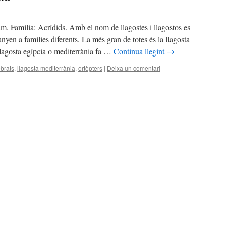
. Família: Acrídids. Amb el nom de llagostes i llagostos es
nyen a famílies diferents. La més gran de totes és la llagosta
llagosta egípcia o mediterrània fa …
Continua llegint
→
ebrats
,
llagosta mediterrània
,
ortòpters
|
Deixa un comentari