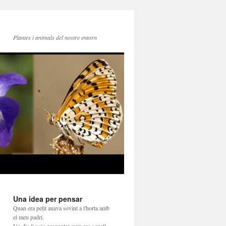
Plantes i animals del nostre entorn
Una idea per pensar
Quan era petit anava sovint a l'horta amb
el meu padrí.