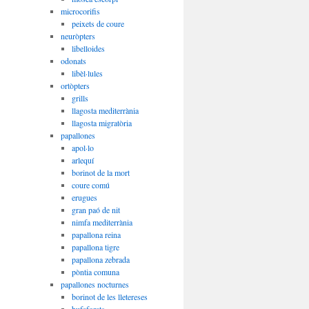
microcorifis
peixets de coure
neuròpters
libelloides
odonats
libèl·lules
ortòpters
grills
llagosta mediterrània
llagosta migratòria
papallones
apol·lo
arlequí
borinot de la mort
coure comú
erugues
gran paó de nit
nimfa mediterrània
papallona reina
papallona tigre
papallona zebrada
pòntia comuna
papallones nocturnes
borinot de les lletereses