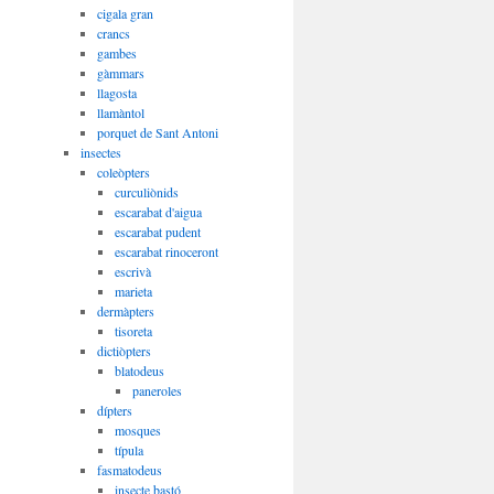
cigala gran
crancs
gambes
gàmmars
llagosta
llamàntol
porquet de Sant Antoni
insectes
coleòpters
curculiònids
escarabat d'aigua
escarabat pudent
escarabat rinoceront
escrivà
marieta
dermàpters
tisoreta
dictiòpters
blatodeus
paneroles
dípters
mosques
típula
fasmatodeus
insecte bastó