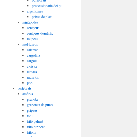
bufaforats
processionària del pi
zigentomes
peixet de plata
miriàpodes
centpeus
centpeus domèstic
milpeus
mol·luscos
calamar
cargolina
cargols
cloïssa
llimacs
musclos
pop
vertebrats
amfibis
granota
granoteta de punts
gripaus
tòtil
tritó palmat
tritó pirinenc
tritons