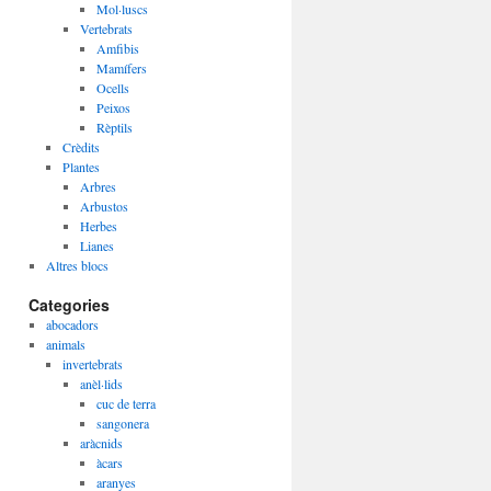
Mol·luscs
Vertebrats
Amfibis
Mamífers
Ocells
Peixos
Rèptils
Crèdits
Plantes
Arbres
Arbustos
Herbes
Lianes
Altres blocs
Categories
abocadors
animals
invertebrats
anèl·lids
cuc de terra
sangonera
aràcnids
àcars
aranyes