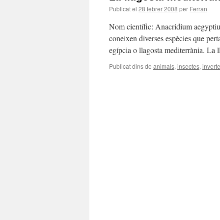
Publicat el
28 febrer 2008
per
Ferran
Nom científic: Anacridium aegyptium
coneixen diverses espècies que perta
egípcia o llagosta mediterrània. La 
Publicat dins de
animals
,
insectes
,
invert