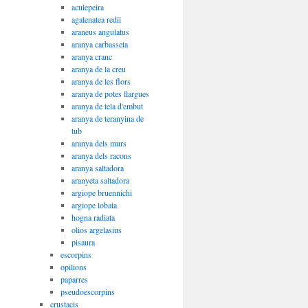
aculepeira
agalenatea redii
araneus angulatus
aranya carbasseta
aranya cranc
aranya de la creu
aranya de les flors
aranya de potes llargues
aranya de tela d'embut
aranya de teranyina de
tub
aranya dels murs
aranya dels racons
aranya saltadora
aranyeta saltadora
argiope bruennichi
argiope lobata
hogna radiata
olios argelasius
pisaura
escorpins
opilions
paparres
pseudoescorpins
crustacis