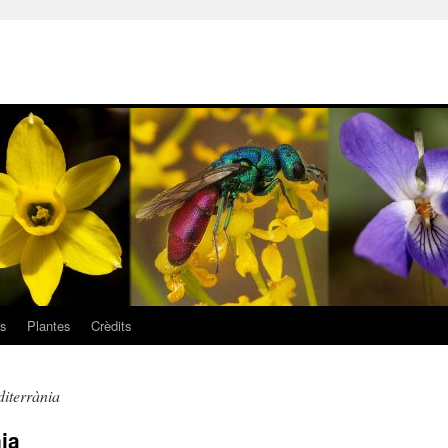
ls
Plantes
Crèdits
diterrània
ia