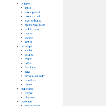
hemípters
agulla
bernat pudent
bernat vermell
escorpí d'aigua
nedador d'esquena
poll de moro
pugons
sabaters
xinxes
himenòpters
abelles
borinot
cecidis
esfècids
formigues
gales
mosques daurades
pompílids
vespes
mantodeus
empusa
plegamans
mecòpters
mosca escorpí