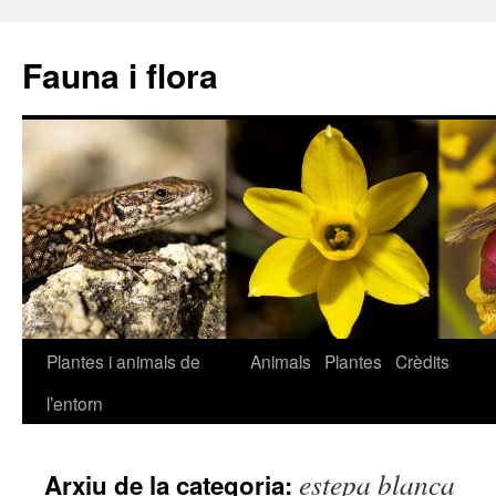
Fauna i flora
Plantes i animals de
Animals
Plantes
Crèdits
Vés
l’entorn
al
contingut
estepa blanca
Arxiu de la categoria: