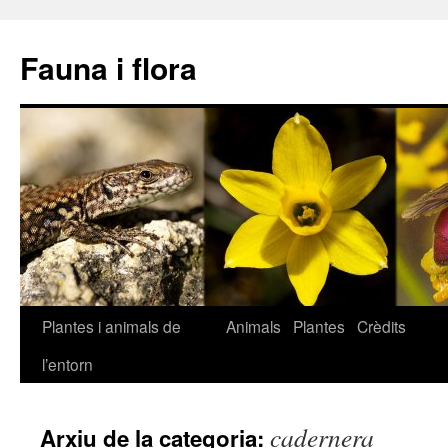
Fauna i flora
Plantes i animals de
Animals
Plantes
Crèdits
Vés
l’entorn
al
contingut
cadernera
Arxiu de la categoria: