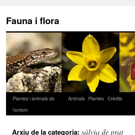
Fauna i flora
Plantes i animals de
Animals
Plantes
Crèdits
Vés
l’entorn
al
contingut
sàlvia de prat
Arxiu de la categoria: