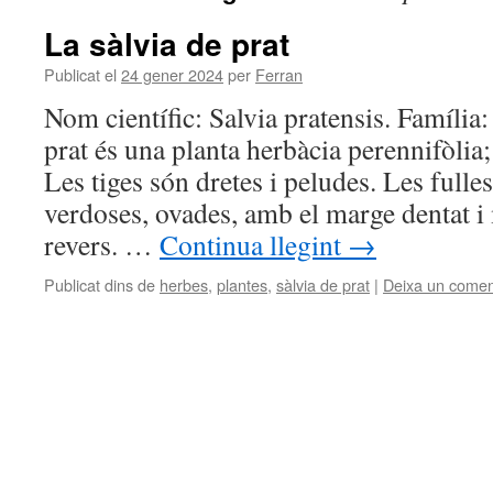
La sàlvia de prat
Publicat el
24 gener 2024
per
Ferran
Nom científic: Salvia pratensis. Família:
prat és una planta herbàcia perennifòlia
Les tiges són dretes i peludes. Les fulle
verdoses, ovades, amb el marge dentat i
revers. …
Continua llegint
→
Publicat dins de
herbes
,
plantes
,
sàlvia de prat
|
Deixa un comen