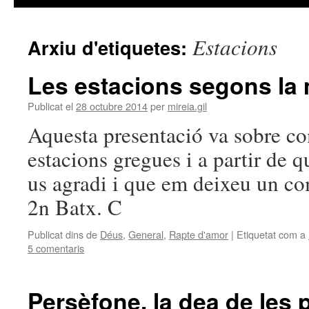
Estacions
Arxiu d'etiquetes:
Les estacions segons la 
Publicat el
28 octubre 2014
per
mireia.gil
Aquesta presentació va sobre co
estacions gregues i a partir de 
us agradi i que em deixeu un co
2n Batx. C
Publicat dins de
Déus
,
General
,
Rapte d'amor
|
Etiquetat com a
5 comentaris
Persèfone, la dea de les 