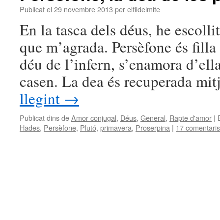
Publicat el
29 novembre 2013
per
elfildelmite
En la tasca dels déus, he escoll
que m’agrada. Persèfone és filla
déu de l’infern, s’enamora d’ella
casen. La dea és recuperada mi
llegint
→
Publicat dins de
Amor conjugal
,
Déus
,
General
,
Rapte d'amor
|
Hades
,
Persèfone
,
Plutó
,
primavera
,
Proserpina
|
17 comentaris