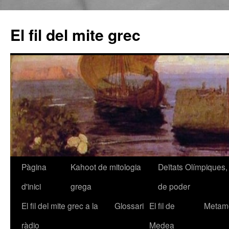
El fil del mite grec
Pàgina
Kahoot de mitologia
Deïtats Olímpiques, 
Vés
d'inici
grega
de poder
al
El fil del mite grec a la
Glossari
El fil de
Metamo
contingut
ràdio
Medea