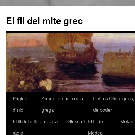
El fil del mite grec
Pàgina
Kahoot de mitologia
Deïtats Olímpiques, 
Vés
d'inici
grega
de poder
al
El fil del mite grec a la
Glossari
El fil de
Metamo
contingut
ràdio
Medea