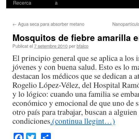
Recerca
a
←
Agua seca para absorber metano
Nanopartícul
Mosquitos de fiebre amarilla 
Publicat el
7 setembre 2010
per
bfalco
El principio general que se aplica a los
jóvenes y con buena salud. Esto es lo m
destacan los médicos que se dedican a a
Rogelio López-Vélez, del Hospital Ramó
y lo lógico: cuando una familia se embar
económico y emocional de que uno de 
otro país para trabajar, buscan a alguien
condiciones
.(continua llegint…)
Facebook
Twitter
Comparteix