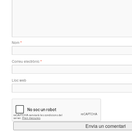
Nom
*
Correu electrònic
*
Lloc web