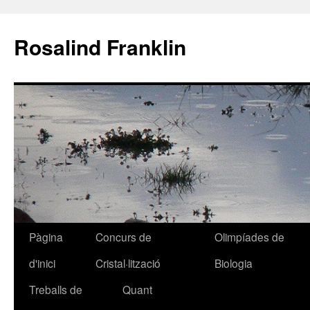
Rosalind Franklin
Pàgina
Concurs de
Olimpíades de
Vés
d'inici
Cristal·lització
Biologia
al
Treballs de
Quant
contingut