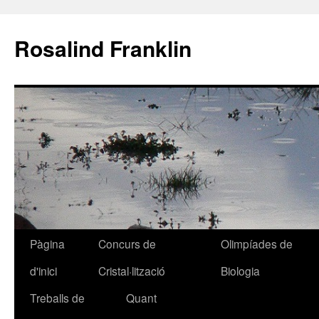
Rosalind Franklin
Pàgina
Concurs de
Olimpíades de
Vés
d'inici
Cristal·lització
Biologia
al
Treballs de
Quant
contingut