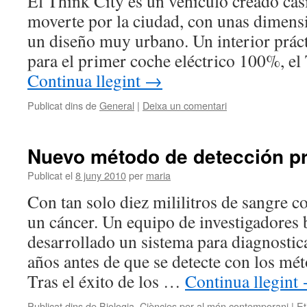
El Think City es un vehículo creado cas
moverte por la ciudad, con unas dimens
un diseño muy urbano. Un interior prácti
para el primer coche eléctrico 100%, el
Continua llegint
→
Publicat dins de
General
|
Deixa un comentari
Nuevo método de detección pr
Publicat el
8 juny 2010
per
maria
Con tan solo diez mililitros de sangre c
un cáncer. Un equipo de investigadores 
desarrollado un sistema para diagnostic
años antes de que se detecte con los mé
Tras el éxito de los …
Continua llegint
Publicat dins de
Biologia
,
Ciències per al món contemporani
|
Et