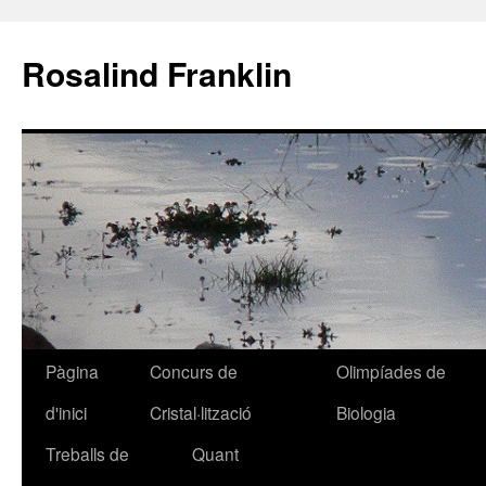
Rosalind Franklin
Pàgina
Concurs de
Olimpíades de
Vés
d'inici
Cristal·lització
Biologia
al
Treballs de
Quant
contingut