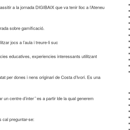
ssitir a la jornada DIGIBAIX que va tenir lloc a l’Ateneu
rrada sobre gamificació.
tzar jocs a l’aula i treure-li suc
cies educatives, experiencies interessants utilitzant
t per dones i nens originari de Costa d’Ivori. Es una
 un centre d’inter´`es a partir lde la qual generem
 cal preguntar-se: