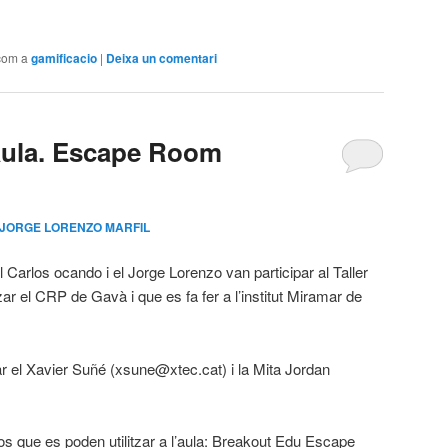
arteix
com a
gamificacio
|
Deixa un comentari
’aula. Escape Room
JORGE LORENZO MARFIL
Carlos ocando i el Jorge Lorenzo van participar al Taller
ar el CRP de Gavà i que es fa fer a l’institut Miramar de
r el Xavier Suñé (xsune@xtec.cat) i la Mita Jordan
sos que es poden utilitzar a l’aula: Breakout Edu Escape