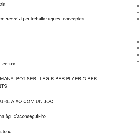
bla.
m serveixi per treballar aquest conceptes.
 lectura
MANA. POT SER LLEGIR PER PLAER O PER
NTS
IURE AIXÒ COM UN JOC
àgil d’aconseguir-ho
istoria