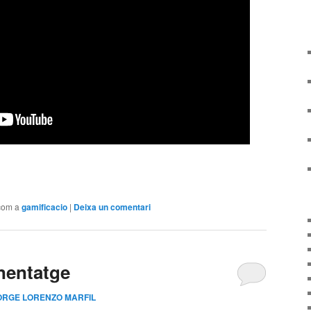
arteix
com a
gamificacio
|
Deixa un comentari
enentatge
ORGE LORENZO MARFIL