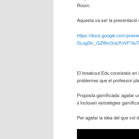
Room.
Aquesta va ser la presentació 
https://docs.google.com/pres
SLog3Ic_GZWxGnLPoVF1liuTq
El breakout Edu consisteix en 
problemes que el professor pl
Proposta gamificada: agafar un 
s’inclouen estratègies gamific
Per agafar la idea del que vol