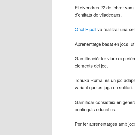
El divendres 22 de febrer vam a
d’entitats de viladecans.
Oriol Ripoll
va realitzar una xe
Aprenentatge basat en jocs: utili
Gamificació: fer viure experièn
elements del joc.
Tchuka Ruma: es un joc adapata
variant que es juga en solitari.
Gamificar consisteix en generar
continguts educatius.
Per fer aprenentatges amb jocs