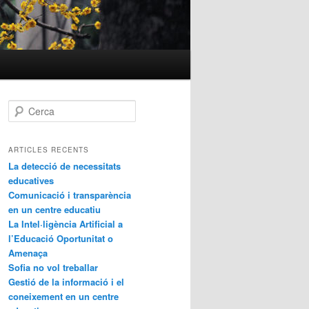
C
e
r
c
ARTICLES RECENTS
a
La detecció de necessitats
educatives
Comunicació i transparència
en un centre educatiu
La Intel·ligència Artificial a
l’Educació Oportunitat o
Amenaça
Sofia no vol treballar
Gestió de la informació i el
coneixement en un centre