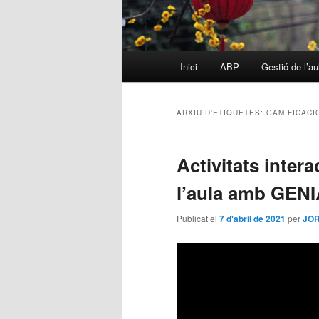
Menú
Inici
ABP
Gestió de l’au
Aneu
Aneu
principal
al
al
ARXIU D'ETIQUETES:
GAMIFICACI
contingut
contingut
Activitats intera
principal
secundari
l’aula amb GENI
Publicat el
7 d'abril de 2021
per
JOR