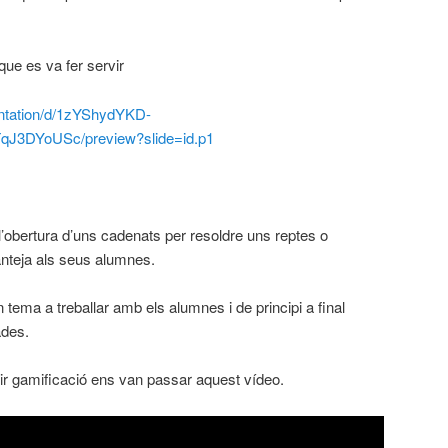
que es va fer servir
entation/d/1zYShydYKD-
J3DYoUSc/preview?slide=id.p1
l’obertura d’uns cadenats per resoldre uns reptes o
anteja als seus alumnes.
tema a treballar amb els alumnes i de principi a final
ades.
 dir gamificació ens van passar aquest vídeo.