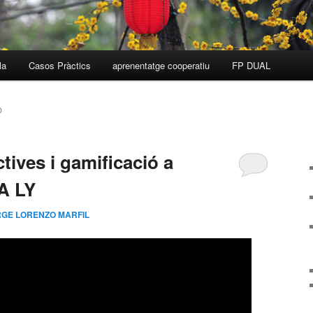
la
Casos Pràctics
aprenentatge cooperatiu
FP DUAL
O
ctives i gamificació a
A LY
GE LORENZO MARFIL