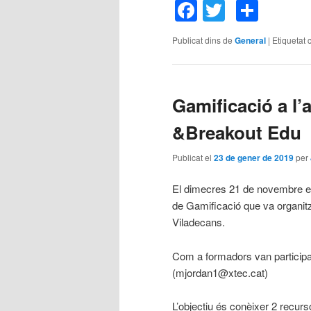
Facebook
Twitter
Comp
Publicat dins de
General
|
Etiquetat 
Gamificació a l
&Breakout Edu
Publicat el
23 de gener de 2019
per
El dimecres 21 de novembre el 
de Gamificació que va organitz
Viladecans.
Com a formadors van participa
(mjordan1@xtec.cat)
L’objectiu és conèixer 2 recur