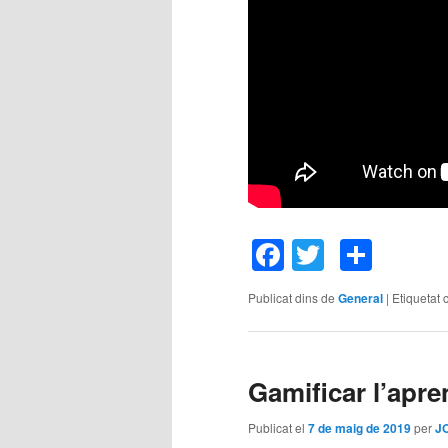
Facebook
Twitter
Comp
Publicat dins de
General
|
Etiquetat 
Gamificar l’apr
Publicat el
7 de maig de 2019
per
J