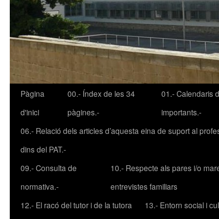
Pàgina
00.- Índex de les 34
01.- Calendaris 
Vés
d'inici
pàgines.-
importants.-
al
06.- Relació dels articles d’aquesta eina de suport al profe
contingut
dins del PAT.-
09.- Consulta de
10.- Respecte als pares i/o mar
normativa.-
entrevistes familiars
12.- El racó del tutor i de la tutora
13.- Entorn social i cult