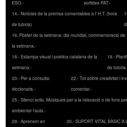
ESO.-
sortides PAT.-
14.- Notícies de la premsa comentables a l’ H.T. (hora
1
de tutoria)
d
16. Pòster de la setmana: dia mundial, commemoració de
la setmana.-
18.- Estampa visual i poètica catalana de la
19.- Plani
setmana.-
de tutoria.
20.- Per a consulta:
22.- Tot sobre creativitat i inv
diccionaris.-
comentar.-
25.- Silenci actiu. Músiques per a la relaxació o de fons pe
ambientar l’aula.-
29.- Aprenem en
30.- SUPORT VITAL BÀSIC A L