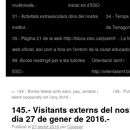
multinivells.-
inicial 4rt d’ESO
31.- Activitats extraescolars dins del nostre
34.- Temps 
institut.-
de Tarrago
35.- Pàgina 21 de la web http://blocs.xtec.cat/patmf/ .- La fin
web oficial, així com a fora en l’entorn de la ciutat educad
99. Accès restringit per a les tutories
Orientació Iamf
i
ESO.-
http://orientaiamf.
←
144.- Bones festes amb salut, pau, amistat i
146.- Pot
talent cooperatiu tot l’any 2016.-
145.- Visitants externs del nost
dia 27 de gener de 2016.-
Publicat el
27 gener 2016
per
Cooppel