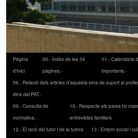
Pàgina
00.- Índex de les 34
01.- Calendaris 
Vés
d'inici
pàgines.-
importants.-
al
06.- Relació dels articles d’aquesta eina de suport al profe
contingut
dins del PAT.-
09.- Consulta de
10.- Respecte als pares i/o mar
normativa.-
entrevistes familiars
12.- El racó del tutor i de la tutora
13.- Entorn social i cult