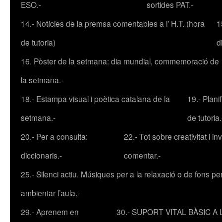
ESO.-
sortides PAT.-
14.- Notícies de la premsa comentables a l’ H.T. (hora
1
de tutoria)
d
16. Pòster de la setmana: dia mundial, commemoració de
la setmana.-
18.- Estampa visual i poètica catalana de la
19.- Plani
setmana.-
de tutoria.
20.- Per a consulta:
22.- Tot sobre creativitat i inv
diccionaris.-
comentar.-
25.- Silenci actiu. Músiques per a la relaxació o de fons pe
ambientar l’aula.-
29.- Aprenem en
30.- SUPORT VITAL BÀSIC A L