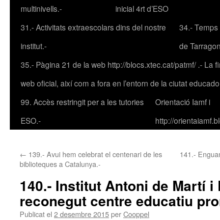
multinivells.-
inicial 4rt d’ESO
31.- Activitats extraescolars dins del nostre
34.- Temps 
institut.-
de Tarrago
35.- Pàgina 21 de la web http://blocs.xtec.cat/patmf/ .- La fin
web oficial, així com a fora en l’entorn de la ciutat educad
99. Accès restringit per a les tutories
Orientació Iamf
i
ESO.-
http://orientaiamf.
←
139.- Avui hem celebrat el centenari de les
141.- Enguan
biblioteques a Catalunya.-
140.- Institut Antoni de Martí 
reconegut centre educatiu pro
Publicat el
2 desembre 2015
per
Cooppel