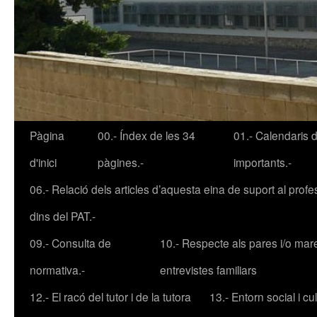
Pàgina
00.- Índex de les 34
01.- Calendaris 
Vés
d'inici
pàgines.-
importants.-
al
06.- Relació dels articles d’aquesta eina de suport al profe
contingut
dins del PAT.-
09.- Consulta de
10.- Respecte als pares i/o mar
normativa.-
entrevistes familiars
12.- El racó del tutor i de la tutora
13.- Entorn social i cult