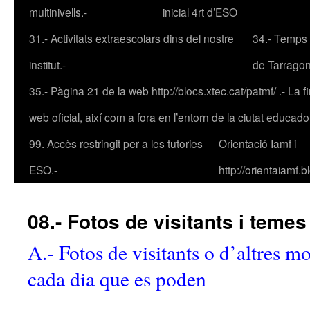
multinivells.-
inicial 4rt d’ESO
31.- Activitats extraescolars dins del nostre
34.- Temps 
institut.-
de Tarrago
35.- Pàgina 21 de la web http://blocs.xtec.cat/patmf/ .- La fin
web oficial, així com a fora en l’entorn de la ciutat educad
99. Accès restringit per a les tutories
Orientació Iamf
i
ESO.-
http://orientaiamf.
08.- Fotos de visitants i temes
A.- Fotos de visitants o d’altres mo
cada dia que es poden