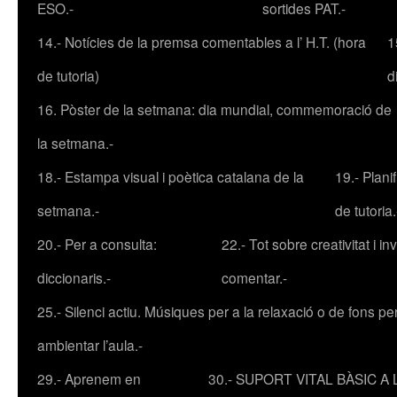
ESO.-
sortides PAT.-
14.- Notícies de la premsa comentables a l’ H.T. (hora
1
de tutoria)
d
16. Pòster de la setmana: dia mundial, commemoració de
la setmana.-
18.- Estampa visual i poètica catalana de la
19.- Plani
setmana.-
de tutoria.
20.- Per a consulta:
22.- Tot sobre creativitat i inv
diccionaris.-
comentar.-
25.- Silenci actiu. Músiques per a la relaxació o de fons pe
ambientar l’aula.-
29.- Aprenem en
30.- SUPORT VITAL BÀSIC A L