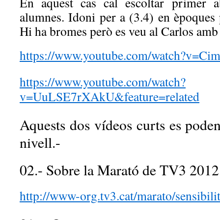
En aquest cas cal escoltar primer a
alumnes. Idoni per a (3.4) en èpoques 
Hi ha bromes però es veu al Carlos amb e
https://www.youtube.com/watch?v=C
https://www.youtube.com/watch?
v=UuLSE7rXAkU&feature=related
Aquests dos vídeos curts es poden
nivell.-
02.- Sobre la Marató de TV3 2012
http://www-org.tv3.cat/marato/sensibili