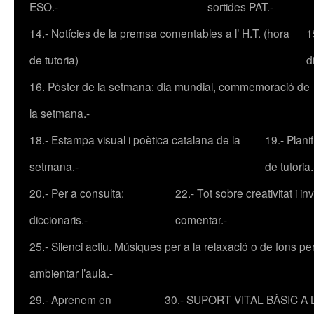
ESO.-
sortides PAT.-
14.- Notícies de la premsa comentables a l’ H.T. (hora
1
de tutoria)
d
16. Pòster de la setmana: dia mundial, commemoració de
la setmana.-
18.- Estampa visual i poètica catalana de la
19.- Plani
setmana.-
de tutoria.
20.- Per a consulta:
22.- Tot sobre creativitat i inv
diccionaris.-
comentar.-
25.- Silenci actiu. Músiques per a la relaxació o de fons pe
ambientar l’aula.-
29.- Aprenem en
30.- SUPORT VITAL BÀSIC A L