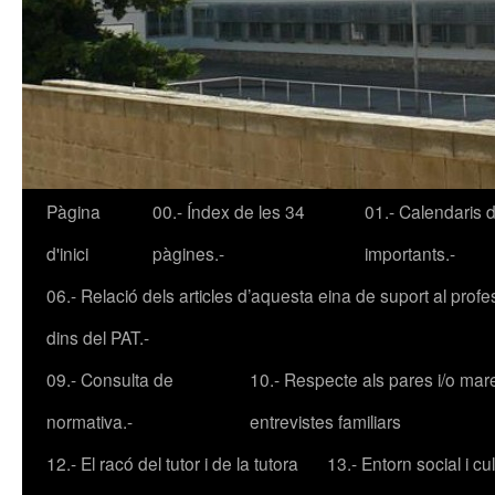
Pàgina
00.- Índex de les 34
01.- Calendaris 
Vés
d'inici
pàgines.-
importants.-
al
06.- Relació dels articles d’aquesta eina de suport al profe
contingut
dins del PAT.-
09.- Consulta de
10.- Respecte als pares i/o mar
normativa.-
entrevistes familiars
12.- El racó del tutor i de la tutora
13.- Entorn social i cult