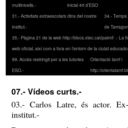
multinivells.-
inicial 4rt d’ESO
31.- Activitats extraescolars dins del nostre
34.- Temps 
institut.-
de Tarrago
35.- Pàgina 21 de la web http://blocs.xtec.cat/patmf/ .- La fin
web oficial, així com a fora en l’entorn de la ciutat educad
99. Accès restringit per a les tutories
Orientació Iamf
i
ESO.-
http://orientaiamf.
07.- Vídeos curts.-
03.- Carlos Latre, és actor. Ex
institut.-