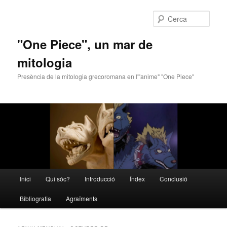
Cerca
"One Piece", un mar de
mitologia
Presència de la mitologia grecoromana en l'"anime" "One Piece"
Menú
Inici
Qui sóc?
Introducció
Índex
Conclusió
Aneu
Aneu
principal
Bibliografia
Agraïments
al
al
contingut
contingut