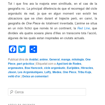
Tot i que fins ara la majoria eren similituds, en el cas de la
geografia no. La principal diferència és que el recorregut del cicle
argonàutic és real, ja que en algun moment van existir les
ubicacions que se citen durant el trajecte però, en canvi, la
geografia de
One Piece
és totalment inventada. L’
anime
se situa
en un món fictici que només té un continent, la
Red Line
, que
divideix els quatre oceans plens d’illes on transcorre tota l’acció,
algunes de les quals estan inspirades en ciutats actuals.
Facebook
Twitter
Comparteix
Publicat dins de
Anàlisi
,
anime
,
General
,
manga
,
mitologia
,
One
Piece
,
part pràctica
|
Etiquetat com a
Apol·loni de Rodes
,
argonautes
,
Boa Hancock
,
cicle argonàutic
,
Eurípides
,
Hèracles
,
Jàson
,
Les Argonàutiques
,
Luffy
,
Medea
,
One Piece
,
Tribu Kuja
,
velló d'or
|
Deixa un comentari
C
e
r
c
ARTICLES RECENTS