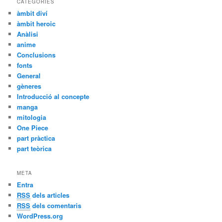
CATEGORIES
àmbit diví
àmbit heroic
Anàlisi
anime
Conclusions
fonts
General
gèneres
Introducció al concepte
manga
mitologia
One Piece
part pràctica
part teòrica
META
Entra
RSS
dels articles
RSS
dels comentaris
WordPress.org