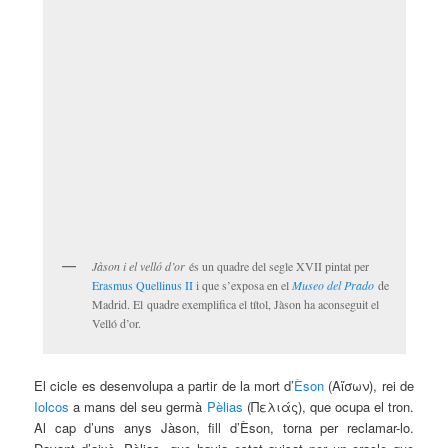
Jàson i el velló d’or
és un quadre del segle XVII pintat per
Erasmus Quellinus II
i que s’exposa en el
Museo del Prado
de
Madrid. El quadre exemplifica el títol, Jàson ha aconseguit el
Velló d’or.
El cicle es desenvolupa a partir de la mort d’
Èson
(Αἴσων), rei de
Iolcos
a mans del seu germà
Pèlias
(Πελιάς), que ocupa el tron.
Al cap d’uns anys Jàson, fill d’Èson, torna per reclamar-lo.