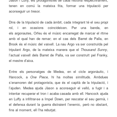
Jàson i Luffy, els protagonistes de cada història respectivament,
tenen en comú la mateixa fita, formar una tripulació per
aconseguir un tresor.
Dins de la tripulació de cada àmbit, cada integrant té el seu propi
rol, i en ocasions coincideixen. Per una banda, en
els argonautes, Orfeu és el músic encarregat de marcar el ritme
amb el qual han de remar; en el cas dels Barret de Palla, en
Brook és el músic del vaixell. La nau Argo va ser construïda pel
tripulant Argo, de la mateixa manera que el
Thousand Sunny
,
l’actual vaixell dels Barret de Palla, va ser construït pel Franky,
el mestre d’aixa.
Entre els personatges de Medea, en el cicle argonàutic, i
Hancock, a
One Piece,
hi ha moltes similituds. Ambdues
s’enamoren del protagonista, que és el capità de la tripulació, i
l’ajuden. Medea ajuda Jàson a aconseguir el velló, a fugir i a
intentar recuperar el tron i acaba casada amb ell. Hancock ajuda
en Luffy a infiltrar-se a Impel Down, per rescatar el seu germà, i
el defensa durant la guerra distraient l’enemic, però no obstant,
fins al moment, ell l’ha rebutjat.