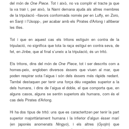
del món de
One Piece
. Tot i això, no va complir el tracte ja que
la va trair i, per això, la Nami demana ajuda als altres membres
de la tripulació –llavors conformada només per en Luffy, en Zoro,
en Sanji i l’Usopp-, per acabar amb els Pirates d’Arlong i alliberar
les illes.
Tot i que en aquest cas els tritons estiguin en contra de la
tripulació, no significa que tota la raça estigui en contra seva, de
fet, en Jinbe, que al final s’uneix a la tripulació, és un tritó.
Els tritons, dins del món de
One Piece
, tot i ser descrits com a
homes-peix, engloben diversos éssers que viuen al mar, que
poden respirar sota l’aigua i són dels éssers més ràpids nedant.
També destaquen per tenir una força déu vegades superior a la
dels humans, i dins de l’aigua el doble, el que comporta que, en
alguns casos, alguns se sentin superiors als humans, com és el
cas dels Pirates d’Arlong.
Hi ha dos tipus de tritó: uns que es caracteritzen per tenir la part
superior majoritàriament humana i la inferior d’algun ésser marí
(en japonès anomenats
Ningyo
), i els altres (
Gyojin
) que