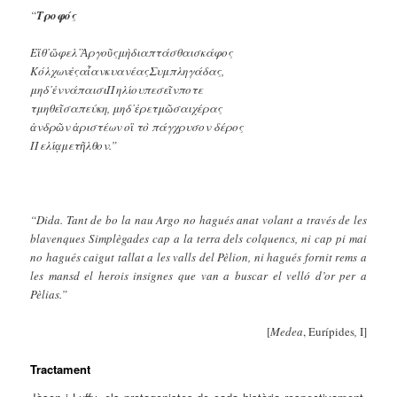
“
Τροφός
Εἴθ᾽ὤφελ᾽Ἀργοῦςμὴδιαπτάσθαισκάφος
ΚόλχωνἐςαἶανκυανέαςΣυμπληγάδας,
μηδ᾽ἐννάπαισιΠηλίουπεσεῖνποτε
τμηθεῖσαπεύκη, μηδ᾽ἐρετμῶσαιχέρας
ἀνδρῶν ἀριστέων οἳ τὸ πάγχρυσον δέρος
Πελίᾳμετῆλθον.”
“Dida. Tant de bo la nau Argo no hagués anat volant a través de les
blavenques Simplègades cap a la terra dels colquencs, ni cap pi mai
no hagués caigut tallat a les valls del Pèlion, ni hagués fornit rems a
les mansd el herois insignes que van a buscar el velló d’or per a
Pèlias.”
[
Medea
,
Eurípides
,
I]
Tractament