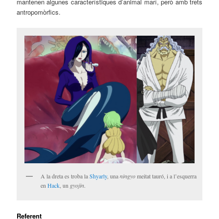
mantenen algunes característiques d’animal marí, però amb trets
antropomòrfics.
A la dreta es troba la
Shyarly
, una
ningyo
meitat tauró, i a l’esquerra
en
Hack
, un
gyojin
.
Referent