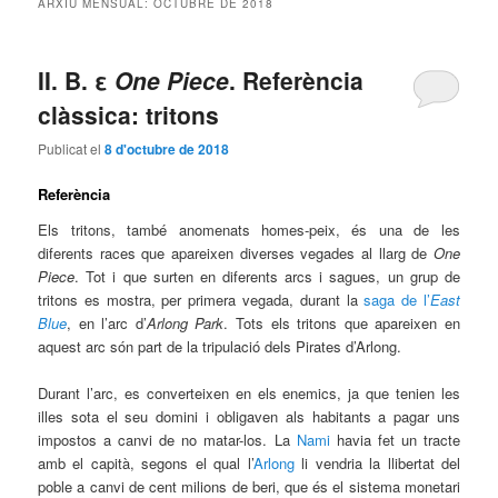
ARXIU MENSUAL:
OCTUBRE DE 2018
principal
secundari
II. B. ε
One Piece
. Referència
clàssica: tritons
Publicat el
8 d'octubre de 2018
Referència
Els tritons, també anomenats homes-peix, és una de les
diferents races que apareixen diverses vegades al llarg de
One
Piece
. Tot i que surten en diferents arcs i sagues, un grup de
tritons es mostra, per primera vegada, durant la
saga de l’
East
Blue
, en l’arc d’
Arlong Park
. Tots els tritons que apareixen en
aquest arc són part de la tripulació dels Pirates d’Arlong.
Durant l’arc, es converteixen en els enemics, ja que tenien les
illes sota el seu domini i obligaven als habitants a pagar uns
impostos a canvi de no matar-los. La
Nami
havia fet un tracte
amb el capità, segons el qual l’
Arlong
li vendria la llibertat del
poble a canvi de cent milions de beri, que és el sistema monetari