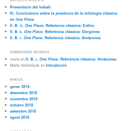
a
Presentació del treball
III. Conclusions sobre la presència de la mitologia clàssica
en
One Piece
II. B. λ.
One Piece
. Referència clàssica: Esfinx
II. B. κ.
One Piece
. Referència clàssica: Gòrgones
II. B. ι.
One Piece
. Referència clàssica: Amàzones
COMENTARIS RECENTS
maria
en
II. B. ι.
One Piece
. Referència clàssica: Amàzones
Marta Verkholyak
en
Introducció
ARXIUS
gener 2019
desembre 2018
novembre 2018
octubre 2018
setembre 2018
agost 2018