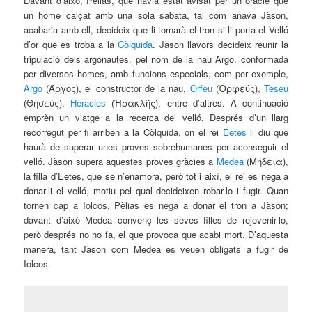
Davant d’això, Pèlias, que havia estat avisat per un oracle que
un home calçat amb una sola sabata, tal com anava Jàson,
acabaria amb ell, decideix que li tornarà el tron si li porta el Velló
d’or que es troba a la
Còlquida
. Jàson llavors decideix reunir la
tripulació dels argonautes, pel nom de la nau Argo, conformada
per diversos homes, amb funcions especials, com per exemple,
Argo
(Άργος), el constructor de la nau,
Orfeu
(Ὀρφεύς),
Teseu
(Θησεύς),
Hèracles
(Ἡρακλῆς), entre d’altres. A continuació
emprèn un viatge a la recerca del velló. Després d’un llarg
recorregut per fi arriben a la Còlquida, on el rei
Eetes
li diu que
haurà de superar unes proves sobrehumanes per aconseguir el
velló. Jàson supera aquestes proves gràcies a
Medea
(Μήδεια),
la
filla d’Eetes, que se n’enamora, però tot i així, el rei es nega a
donar-li el velló, motiu pel qual decideixen robar-lo i fugir. Quan
tornen
cap a Iolcos, Pèlias es nega a donar el tron a Jàson;
davant d’això
Medea convenç les seves filles de rejovenir-lo,
però després no ho fa, el que provoca que acabi mort. D’aquesta
manera, tant Jàson com Medea es veuen obligats a fugir de
Iolcos.