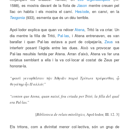
1588), es mostra davant de la flota de
Jàson
mentre creuen pel
llac on habita i els mostra el camí.
Hesíode
, en canvi, en la
Teogonia
(933), esmenta que és un déu terrible.
Apol·lodor explica que quan va néixer
Atena
, Tritó la va criar. Un
dia mentre la filla de Tritó,
Pal·las
, i Atena entrenaven, es van
barallar i quan Pal·las estava a punt de colpejar-la,
Zeus
va
interferir posant l’ègida entre les dues. Això va provocar que
Pal·las resultés ferida per Atena. Arran d’això, Atena va fer una
estàtua semblant a ella i la va col·locar al costat de Zeus per
honorar-la.
“φασὶ γεννηθεῖσαν τὴν Ἀθηνᾶν παρὰ Τρίτωνι τρέφεσθαι, ᾧ
θυγάτηρ ἦν Παλλάς”
“conten que Atena, quan naixé, fou criada per Tritó, la filla del qual
era Pal·las.”
[
Biblioteca de relats mitològics,
Apol·lodor
,
III. 12. 3]
Els tritons, com a divinitat menor col·lectiva, són un grup de