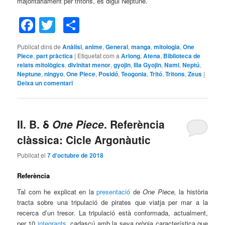
majoritàriament per tritons, es digui Neptune.
Facebook
Twitter
Comparteix
Publicat dins de
Anàlisi
,
anime
,
General
,
manga
,
mitologia
,
One
Piece
,
part pràctica
|
Etiquetat com a
Arlong
,
Atena
,
Biblioteca de
relats mitològics
,
divinitat menor
,
gyojin
,
Illa Gyojin
,
Nami
,
Neptú
,
Neptune
,
ningyo
,
One Piece
,
Posidó
,
Teogonia
,
Tritó
,
Tritons
,
Zeus
|
Deixa un comentari
II. B. δ
One Piece
. Referència
clàssica: Cicle Argonàutic
Publicat el
7 d'octubre de 2018
Referència
Tal com he explicat en la
presentació
de
One Piece,
la història
tracta sobre una tripulació de pirates que viatja per mar a la
recerca d’un tresor. La tripulació està conformada, actualment,
per 10
integrants
, cadascú amb la seva pròpia característica que