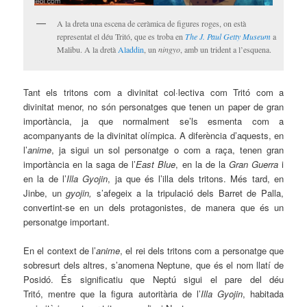
A la dreta una escena de ceràmica de figures roges, on està
representat el déu Tritó, que es troba en
The J. Paul Getty Museum
a
Malibu. A la dretà
Aladdin
, un
ningyo
, amb un trident a l’esquena.
Tant els tritons com a divinitat col·lectiva com Tritó com a
divinitat menor, no són personatges que tenen un paper de gran
importància, ja que normalment se’ls esmenta com a
acompanyants de la divinitat olímpica. A diferència d’aquests, en
l’
anime
, ja sigui un sol personatge o com a raça, tenen gran
importància en la saga de l’
East Blue
, en la de la
Gran Guerra
i
en la de l’
Illa Gyojin
, ja que és l’illa dels tritons. Més tard, en
Jinbe, un
gyojin,
s’afegeix a la tripulació dels Barret de Palla,
convertint-se en un dels protagonistes, de manera que és un
personatge important.
En el context de l’
anime
, el rei dels tritons com a personatge que
sobresurt dels altres, s’anomena Neptune, que és el nom llatí de
Posidó. És significatiu que Neptú sigui el pare del déu
Tritó, mentre que la figura autoritària de l’
Illa Gyojin
, habitada