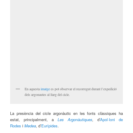
En aquesta
imatge
es pot observar el recorregut durant l’expedició
dels argonautes al llarg del cicle.
La presència del cicle argonàutic en les fonts clàssiques ha
estat, principalment, a
Les Argonàutiques
,
d’
Apol·loni de
Rodes
i
Medea
, d’
Eurípides
.