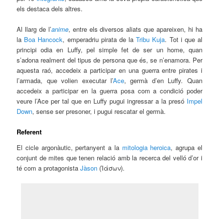
els destaca dels altres.
Al llarg de l’
anime
, entre els diversos aliats que apareixen, hi ha
la
Boa Hancock
, emperadriu pirata de la
Tribu Kuja
. Tot i que al
principi odia en Luffy, pel simple fet de ser un home, quan
s’adona realment del tipus de persona que és, se n’enamora. Per
aquesta raó, accedeix a participar en una guerra entre pirates i
l’armada, que volien executar l’
Ace
, germà d’en Luffy. Quan
accedeix a participar en la guerra posa com a condició poder
veure l’Ace per tal que en Luffy pugui ingressar a la presó
Impel
Down
, sense ser presoner, i pugui rescatar el germà.
Referent
El cicle argonàutic, pertanyent a la
mitologia heroica
, agrupa el
conjunt de mites que tenen relació amb la recerca del velló d’or i
té com a protagonista
Jàson
(Ἰάσων).