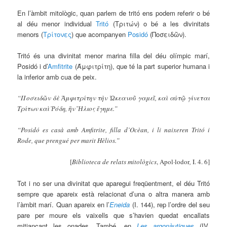
En l’àmbit mitològic, quan parlem de tritó ens podem referir o bé
al déu menor individual
Tritó
(Τριτών) o bé a les divinitats
menors (
Τρίτoνες
) que acompanyen
Posidó
(Ποσειδῶν).
Tritó és una divinitat menor marina filla del déu olímpic marí,
Posidó i d’
Amfitrite
(Άμφιτρίτη), que té la part superior humana i
la inferior amb cua de peix.
“Ποσειδῶν δὲ Ἀμφιτρίτην τὴν Ὠκεανοῦ γαμεῖ, καὶ αὐτῷ γίνεται
Τρίτων καὶ Ῥόδη, ἣν Ἥλιος ἔγημε.”
“Posidó es casà amb Amfitrite, filla d’Ocèan, i li naixeren Tritó i
Rode, que prengué per marit Hèlios.”
[
Biblioteca de relats mitològics
, Apol·lodor
,
I. 4. 6]
Tot i no ser una divinitat que aparegui freqüentment, el déu Tritó
sempre que apareix està relacionat d’una o altra manera amb
l’àmbit marí. Quan apareix en l’
Eneida
(I. 144), rep l’ordre del seu
pare per moure els vaixells que s’havien quedat encallats
mitjançant les onades. També, en
Les argonàutiques
(IV.