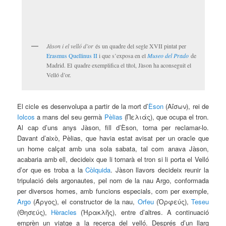
Jàson i el velló d’or
és un quadre del segle XVII pintat per
Erasmus Quellinus II
i que s’exposa en el
Museo del Prado
de
Madrid. El quadre exemplifica el títol, Jàson ha aconseguit el
Velló d’or.
El cicle es desenvolupa a partir de la mort d’
Èson
(Αἴσων), rei de
Iolcos
a mans del seu germà
Pèlias
(Πελιάς), que ocupa el tron.
Al cap d’uns anys Jàson, fill d’Èson, torna per reclamar-lo.
Davant d’això, Pèlias, que havia estat avisat per un oracle que
un home calçat amb una sola sabata, tal com anava Jàson,
acabaria amb ell, decideix que li tornarà el tron si li porta el Velló
d’or que es troba a la
Còlquida
. Jàson llavors decideix reunir la
tripulació dels argonautes, pel nom de la nau Argo, conformada
per diversos homes, amb funcions especials, com per exemple,
Argo
(Άργος), el constructor de la nau,
Orfeu
(Ὀρφεύς),
Teseu
(Θησεύς),
Hèracles
(Ἡρακλῆς), entre d’altres. A continuació
emprèn un viatge a la recerca del velló. Després d’un llarg