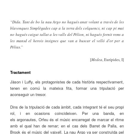
“Dida. Tant de bo la nau Argo no hagués anat volant a través de les
blavenques Simplègades cap a la terra dels colquencs, ni cap pi mai
no hagués caigut tallat a les valls del Pèlion, ni hagués fornit rems a
les mansd el herois insignes que van a buscar el velló d’or per a
Pèlias.”
[
Medea
,
Eurípides
,
I]
Tractament
Jàson i Luffy, els protagonistes de cada història respectivament,
tenen en comú la mateixa fita, formar una tripulació per
aconseguir un tresor.
Dins de la tripulació de cada àmbit, cada integrant té el seu propi
rol, i en ocasions coincideixen. Per una banda, en
els argonautes, Orfeu és el músic encarregat de marcar el ritme
amb el qual han de remar; en el cas dels Barret de Palla, en
Brook és el músic del vaixell. La nau Argo va ser construïda pel