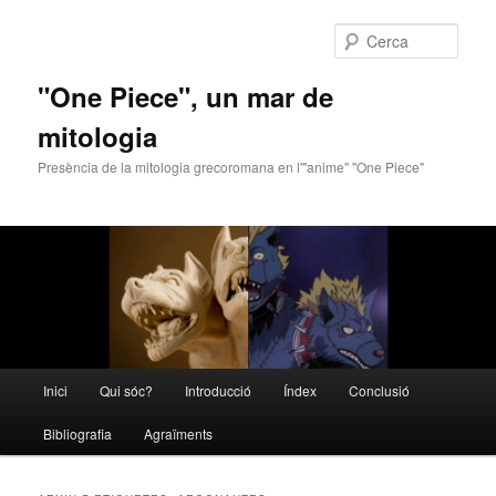
Cerca
"One Piece", un mar de
mitologia
Presència de la mitologia grecoromana en l'"anime" "One Piece"
Menú
Inici
Qui sóc?
Introducció
Índex
Conclusió
Aneu
Aneu
principal
Bibliografia
Agraïments
al
al
contingut
contingut