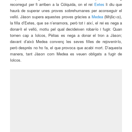
recorregut per fi arriben a la Còlquida, on el rei
Eetes
li diu que
haurà de superar unes proves sobrehumanes per aconseguir el
velló. Jàson supera aquestes proves gràcies a
Medea
(Μήδεια),
la
filla d’Eetes, que se n’enamora, però tot i així, el rei es nega a
donar-li el velló, motiu pel qual decideixen robar-lo i fugir. Quan
tornen
cap a Iolcos, Pèlias es nega a donar el tron a Jàson;
davant d’això
Medea convenç les seves filles de rejovenir-lo,
però després no ho fa, el que provoca que acabi mort. D’aquesta
manera, tant Jàson com Medea es veuen obligats a fugir de
Iolcos.