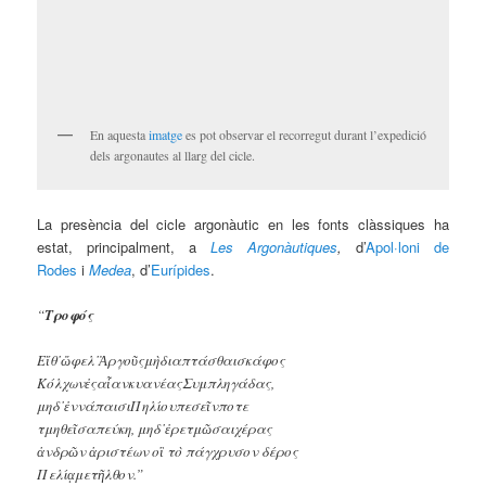
En aquesta
imatge
es pot observar el recorregut durant l’expedició
dels argonautes al llarg del cicle.
La presència del cicle argonàutic en les fonts clàssiques ha
estat, principalment, a
Les Argonàutiques
,
d’
Apol·loni de
Rodes
i
Medea
, d’
Eurípides
.
“
Τροφός
Εἴθ᾽ὤφελ᾽Ἀργοῦςμὴδιαπτάσθαισκάφος
ΚόλχωνἐςαἶανκυανέαςΣυμπληγάδας,
μηδ᾽ἐννάπαισιΠηλίουπεσεῖνποτε
τμηθεῖσαπεύκη, μηδ᾽ἐρετμῶσαιχέρας
ἀνδρῶν ἀριστέων οἳ τὸ πάγχρυσον δέρος
Πελίᾳμετῆλθον.”