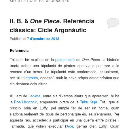
ARXIU D'ETIQUETES:
ARGONAUTES
principal
secundari
II. B. δ
One Piece
. Referència
clàssica: Cicle Argonàutic
Publicat el
7 d'octubre de 2018
Referència
Tal com he explicat en la
presentació
de
One Piece,
la història
tracta sobre una tripulació de pirates que viatja per mar a la
recerca d’un tresor. La tripulació està conformada, actualment,
per 10
integrants
, cadascú amb la seva pròpia característica que
els destaca dels altres.
Al llarg de l’
anime
, entre els diversos aliats que apareixen, hi ha
la
Boa Hancock
, emperadriu pirata de la
Tribu Kuja
. Tot i que al
principi odia en Luffy, pel simple fet de ser un home, quan
s’adona realment del tipus de persona que és, se n’enamora. Per
aquesta raó, accedeix a participar en una guerra entre pirates i
l’armada, que volien executar l’
Ace
, germà d’en Luffy. Quan