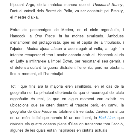
tripulant Argo, de la mateixa manera que el
Thousand Sunny
,
l’actual vaixell dels Barret de Palla, va ser construït pel Franky,
el mestre d’aixa.
Entre els personatges de Medea, en el cicle argonàutic, i
Hancock, a
One Piece,
hi ha moltes similituds. Ambdues
s’enamoren del protagonista, que és el capità de la tripulació, i
l’ajuden. Medea ajuda Jàson a aconseguir el velló, a fugir i a
intentar recuperar el tron i acaba casada amb ell. Hancock ajuda
en Luffy a infiltrar-se a Impel Down, per rescatar el seu germà, i
el defensa durant la guerra distraient l’enemic, però no obstant,
fins al moment, ell l’ha rebutjat.
Tot i que fins ara la majoria eren similituds, en el cas de la
geografia no. La principal diferència és que el recorregut del cicle
argonàutic és real, ja que en algun moment van existir les
ubicacions que se citen durant el trajecte però, en canvi, la
geografia de
One Piece
és totalment inventada. L’
anime
se situa
en un món fictici que només té un continent, la
Red Line
, que
divideix els quatre oceans plens d’illes on transcorre tota l’acció,
algunes de les quals estan inspirades en ciutats actuals.