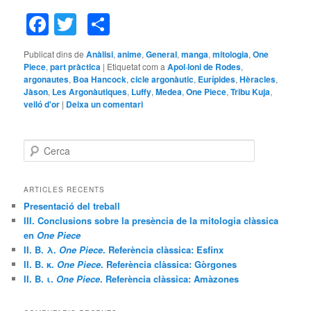
Facebook
Twitter
Comparteix
Publicat dins de
Anàlisi
,
anime
,
General
,
manga
,
mitologia
,
One
Piece
,
part pràctica
|
Etiquetat com a
Apol·loni de Rodes
,
argonautes
,
Boa Hancock
,
cicle argonàutic
,
Eurípides
,
Hèracles
,
Jàson
,
Les Argonàutiques
,
Luffy
,
Medea
,
One Piece
,
Tribu Kuja
,
velló d'or
|
Deixa un comentari
C
e
r
c
ARTICLES RECENTS
a
Presentació del treball
III. Conclusions sobre la presència de la mitologia clàssica
en
One Piece
II. B. λ.
One Piece
. Referència clàssica: Esfinx
II. B. κ.
One Piece
. Referència clàssica: Gòrgones
II. B. ι.
One Piece
. Referència clàssica: Amàzones