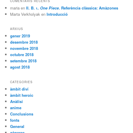
COMENTARIS RECENTS
maria
en
II. B. ι.
One Piece
. Referència clàssica: Amàzones
Marta Verkholyak
en
Introducció
ARXIUS
gener 2019
desembre 2018
novembre 2018
octubre 2018
setembre 2018
agost 2018
CATEGORIES
àmbit diví
àmbit heroic
Anàlisi
anime
Conclusions
fonts
General
gèneres