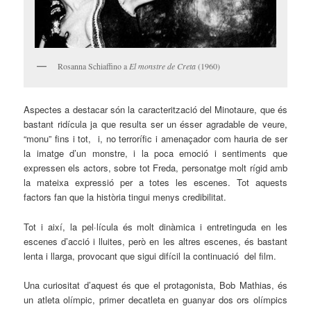
Rosanna Schiaffino a
El monstre de Creta
(1960)
Aspectes a destacar són la caracterització del Minotaure, que és
bastant ridícula ja que resulta ser un ésser agradable de veure,
“monu” fins i tot, i, no terrorífic i amenaçador com hauria de ser
la imatge d’un monstre, i la poca emoció i sentiments que
expressen els actors, sobre tot Freda, personatge molt rígid amb
la mateixa expressió per a totes les escenes. Tot aquests
factors fan que la història tingui menys credibilitat.
Tot i així, la pel·lícula és molt dinàmica i entretinguda en les
escenes d’acció i lluites, però en les altres escenes, és bastant
lenta i llarga, provocant que sigui difícil la continuació del film.
Una curiositat d’aquest és que el protagonista, Bob Mathias, és
un atleta olímpic, primer decatleta en guanyar dos ors olímpics