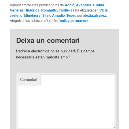
Aquest article s'ha publicat dins de
Acció
,
Aventura
,
Drama
,
General
,
Històrica
,
Romàntic
,
Thriller
i s'ha etiquetat en
Cicle
cretenc
,
Minotaure
,
Silvio Amadio
,
Teseu
per
alexia.alvarez
.
Afegeix a les adreces d'interès l'
enllaç permanent
.
Deixa un comentari
L'adreça electrònica no es publicarà
Els camps
necessaris estan marcats amb
*
Comentari