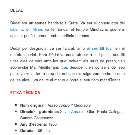
DÈDAL
Dèdal era un atenès bandejat a Creta. Va ser el constructor del
laberint
, on
Minos
va fer tancar el terrible Minotaure, que era
aplacat periòdicament amb sacrificis humans.
Dèdal per desgràcia, va ser tancat, amb
el seu fill Ícar
, en el
mateix laberint. Però Dèdal va construir per a ell i per al seu fill
unes ales de cera amb les què, salvant els murs de presó, van
sobrevolar Mar Mediterrani.
Ícar
, desobeint els consells del seu
pare, va volar tan a prop del sol que els raigs van fondre la cera
de les ales, i va caure al mar que porta el seu nom,mar d’Icària.
FITXA TÈCNICA
Nom original
:
Teseo contro il Minotauro
Director i guionistes
:
Silvio Amadio
,
Gian Paolo Callegari,
Sandro Continenza
Any d’estrena
: 1960
Durada
: 105 min.