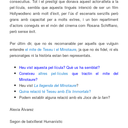
consecutius. Tot i el prestigi que donava aquest actor-atleta a la
pel·lícula, sembla que aquesta tingués intenció de ser un film
Hollywodienc amb molt d’èxit, per l’ús d’ escenaris senzills però
grans amb capacitat per a molts extres, i un bon repartiment
d’actors coneguts en el món del cinema com Rosana Schiffiano,
però sense èxit.
Per últim dir, que no és recomanable per aquells que vulguin
entendre
el mite de Teseu i el Minotaure
, ja que no és fidel, ni els
personatges ni la història estan ben representats.
Heu vist aquesta pel·lícula? Què us ha semblat?
Coneixeu
altres pel·lícules
que tractin el mite del
Minotaure?
Heu vist
La llegenda del Minotaure
?
Quina relació té Teseu amb
Els Immortals
?
Podem establir alguna relació amb els
Jocs de la fam
?
Alexia Àlvarez
Segon de batxillerat Humanístic