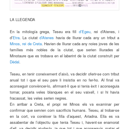
LA LLEGENDA
En la mitología grega, Teseu era fill
d’Egeu
, rei d’Atenes, i
d’
Etra
. La ciutat
d’Atenes
havia de lliurar cada any un tribut a
Minos, rei de Creta
. Havien de lliurar cada any noies joves de les
famílies més nobles de la ciutat, que serien lliurades al
Minotaure que es trobava en el laberint de la ciutat construït per
Dèdal
.
Teseu, en tenir coneixement d’això, va decidir oferir-se com tribut
anual tot i que el seu pare li insistia en no fer-ho. Al final va
aconseguir convèncer-lo, afirmant-li que si tenia èxit i aconseguia
tornar, posaria veles blanques en el seu vaixell, i si hi havia
fracassat, les veles serien negres.
En arribar a Creta, el propi rei Minos els va examinar per
confirmar que servien com sacrificis humans. Teseu, al trobar-se
en la cort, va conèixer la filla d’aquest, Ariadna. Ella es va
assabentar de l’objectiu que tenia Teseu i, havent-se enamorat
d’ell, va decidir ajudar-lo, ja que tot i que aconseguís matar el