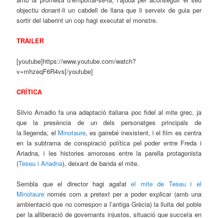
objectiu donant-li un cabdell de llana que li serveix de guia per
sortir del laberint un cop hagi executat el monstre.
TRÀILER
[youtube]https://www.youtube.com/watch?
v=mhzeqF6R4vs[/youtube]
CRÍTICA
Silvio Amadio fa una adaptació italiana poc fidel al mite grec, ja
que la presència de un dels personatges principals de
la llegenda, el
Minotaure
, es gairebé inexistent, i el film es centra
en la subtrama de conspiració política pel poder entre Freda i
Ariadna, i les histories amoroses entre la parella protagonista
(
Teseu i Ariadna
), deixant de banda el mite.
Sembla que el director hagi agafat
el mite de Teseu i el
Minotaure
només com a pretext per a poder explicar (amb una
ambientació que no correspon a l’antiga Grècia) la lluita del poble
per la alliberació de governants injustos, situació que succeïa en