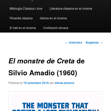
principal
Mitologia Clàssica i cine
Literatura clàssica en el cinema
Filosofia clàssica
Grècia en el cinema
El llatí en el cinema
Civilització etrusca
Navegació
←
Anteriors
Següents
→
pels
articles
de
El monstre de Creta
Silvio Amadio (1960)
Publicat el
19 setembre 2016
per
alexia.alvarez