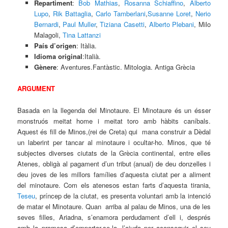
Repartiment
:
Bob Mathias
,
Rosanna Schiaffino
,
Alberto
Lupo
,
Rik Battaglia
,
Carlo Tamberlani
,
Susanne Loret
,
Nerio
Bernardi
,
Paul Muller
,
Tiziana Casetti
,
Alberto Plebani
, Milo
Malagoli,
Tina Lattanzi
País d’origen
: Itàlia.
Idioma original
:Italià.
Gènere
: Aventures.Fantàstic. Mitologia. Antiga Grècia
ARGUMENT
Basada en la llegenda del Minotaure. El Minotaure és un ésser
monstruós meitat home i meitat toro amb hàbits caníbals.
Aquest és fill de Minos,(rei de Creta) qui mana construir a Dèdal
un laberint per tancar al minotaure i ocultar-ho. Minos, que té
subjectes diverses ciutats de la Grècia continental, entre elles
Atenes, obligà al pagament d’un tribut (anual) de deu donzelles i
deu joves de les millors famílies d’aquesta ciutat per a aliment
del minotaure. Com els atenesos estan farts d’aquesta tirania,
Teseu
, príncep de la ciutat, es presenta voluntari amb la intenció
de matar el Minotaure. Quan arriba al palau de Minos, una de les
seves filles, Ariadna, s’enamora perdudament d’ell i, després
amb la promesa d’emportar-se-la, l’ajuda per aconseguir el seu