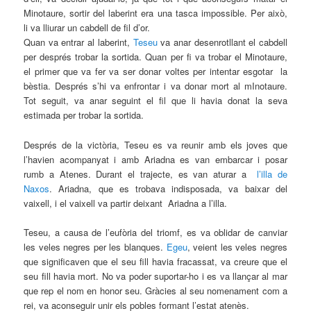
Minotaure, sortir del laberint era una tasca impossible. Per això,
li va lliurar un cabdell de fil d’or.
Quan va entrar al laberint,
Teseu
va anar desenrotllant el cabdell
per després trobar la sortida. Quan per fi va trobar el Minotaure,
el primer que va fer va ser donar voltes per intentar esgotar la
bèstia. Després s’hi va enfrontar i va donar mort al mInotaure.
Tot seguit, va anar seguint el fil que li havia donat la seva
estimada per trobar la sortida.
Després de la victòria, Teseu es va reunir amb els joves que
l’havien acompanyat i amb Ariadna es van embarcar i posar
rumb a Atenes. Durant el trajecte, es van aturar a
l’illa de
Naxos
. Ariadna, que es trobava indisposada, va baixar del
vaixell, i el vaixell va partir deixant Ariadna a l’illa.
Teseu, a causa de l’eufòria del triomf, es va oblidar de canviar
les veles negres per les blanques.
Egeu
, veient les veles negres
que significaven que el seu fill havia fracassat, va creure que el
seu fill havia mort. No va poder suportar-ho i es va llançar al mar
que rep el nom en honor seu. Gràcies al seu nomenament com a
rei, va aconseguir unir els pobles formant l’estat atenès.