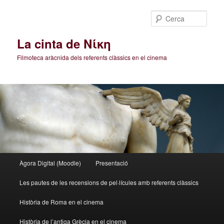
Cerca
La cinta de Νίκη
Filmoteca aràcnida dels referents clàssics en el cinema
Menú
Àgora Digital (Moodle)
Presentació
Aneu
principal
Les pautes de les recensions de pel·lícules amb referents clàssics
al
Història de Roma en el cinema
contingut
Història de l’antiga Grècia en el cinema