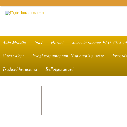
Aula Moodle
Inici
Horaci
Selecció poemes PAU 2013-1
Carpe diem
Exegi monumentum, Non omnis moriar
Frugalit
Tradició horaciana
Rellotges de sol
Tòpics