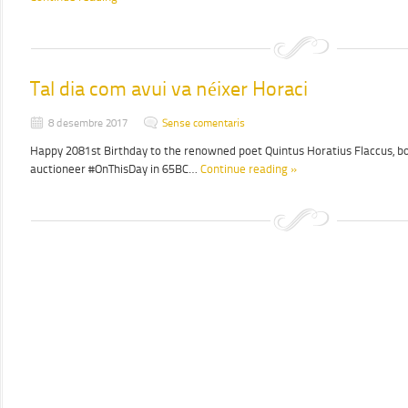
Tal dia com avui va néixer Horaci
8 desembre 2017
Sense comentaris
Happy 2081st Birthday to the renowned poet Quintus Horatius Flaccus, bo
auctioneer #OnThisDay in 65BC…
Continue reading »