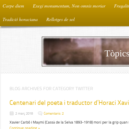
Carpe diem
Exegi monumentum, Non omnis moriar
Frugalit
Tradició horaciana
Rellotges de sol
Tòpics
BLOG ARCHIVES FOR CATEGORY TWITTER
Centenari del poeta i traductor d’Horaci Xav
2 març 2018
Comentaris: 2
Xavier Carbó i Maymí (Cassà de la Selva 1893-1918) morí per la grip quan 
Continue reading »