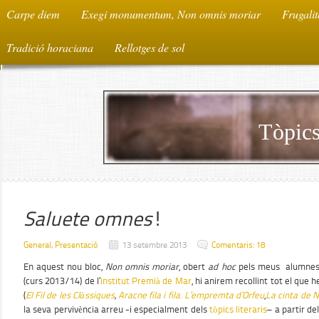
Carpe diem
Exegi monumentum, Non omnis moriar
Frugalit
Tradició horaciana
Rellotges de sol
Tòpics
Saluete omnes
!
General
,
Presentació
13 setembre 2013
Comentaris: 18
En aquest nou bloc,
Non omnis moriar
, obert
ad hoc
pels meus alumnes d
(curs 2013/14) de l’
institut Premià de Mar
, hi anirem recollint tot el que 
(
El Fil de les Clàssiques
,
Aracne fila i fila
.
L’empremta d’Orfeu
,
La cinta de 
la seva pervivència arreu -i especialment dels
tòpics literaris
– a partir de