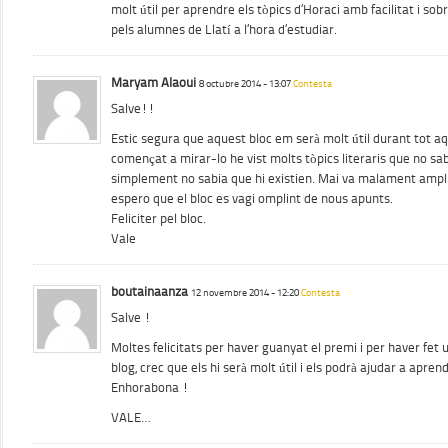
molt útil per aprendre els tòpics d’Horaci amb facilitat i sob
pels alumnes de Llatí a l’hora d’estudiar.
Maryam Alaoui
8 octubre 2014 - 13:07
Contesta
Salve!!
Estic segura que aquest bloc em serà molt útil durant tot a
començat a mirar-lo he vist molts tòpics literaris que no sab
simplement no sabia que hi existien. Mai va malament ampli
espero que el bloc es vagi omplint de nous apunts.
Feliciter pel bloc.
Vale
boutainaanza
12 novembre 2014 - 12:20
Contesta
Salve !
Moltes felicitats per haver guanyat el premi i per haver fet
blog, crec que els hi serà molt útil i els podrà ajudar a apren
Enhorabona !
VALE…