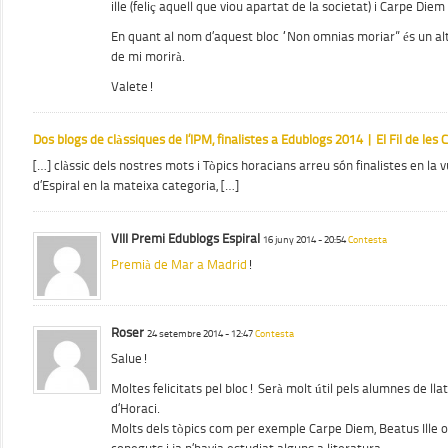
ille (feliç aquell que viou apartat de la societat) i Carpe Die
En quant al nom d’aquest bloc “Non omnias moriar” és un altre
de mi morirà.
Valete!
Dos blogs de clàssiques de l’IPM, finalistes a Edublogs 2014 | El Fil de les 
[…] clàssic dels nostres mots i Tòpics horacians arreu són finalistes en la 
d’Espiral en la mateixa categoria, […]
VIII Premi Edublogs Espiral
16 juny 2014 - 20:54
Contesta
Premià de Mar a Madrid
!
Roser
24 setembre 2014 - 12:47
Contesta
Salue!
Moltes felicitats pel bloc! Serà molt útil pels alumnes de llat
d’Horaci.
Molts dels tòpics com per exemple Carpe Diem, Beatus Ille 