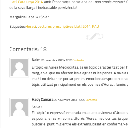
Llatí Catalunya 2014
amb l’esperança horaciana del
non omnis moriar!
G
de la seva llarga i inebastable pervivència!
Margalida Capellà i Soler
Etiquetes:
Horaci
,
Lectures prescriptives Llatí 2014
,
PAU
Comentaris: 18
Naim
20 novembre 2013 - 12:20
Contesta
El topic és Aurea Mediocritas, és un tópic caracteritzat per l’
mitg, en el que no afecten les alegries ni les penes. A més
es té i no deixar-se portar per les emocions desproporciona
tópic utilitzat principalment en els poemes d’Horaci, famós 
Hady Camara
20 novembre 2013 - 12:26
Contesta
Salve!
El “tòpic” o expressió emprada en aquesta vinyeta d’Urodonal 
es podria fer servir com a títol és l’Aurea mediocritas, ja que e
buscar el punt mig entre els extrems, basat en conformar-se