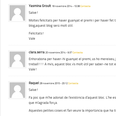
Yasmina Groult
18 novembre 2014 - 10:38
Contesta
Salve!
Moltes felicitats per haver guanyat el premi i per haver fet 
blog,aquest blog será molt útil.
Felicitats!
Vale
clara.serra
20 novembre 2014 - 9:37
Contesta
Enhorabona per haver-hi guanyat el premi, us ho mereixeu, 
treball!!! A més, aquest bloc és molt útil per saber-ne tot e
Vale!
Raquel
28 novembre 2015 - 20:12
Contesta
Salve!
Fa poc que m’he adonat de l’existència d’aquest bloc. L’he es
que m’agrada força.
Aquestes petites coses et fan veure la importància que ha tingu