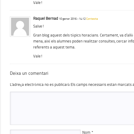
Vale!
Raquel Bernad
10 gener 2016 - 14:12
Contesta
Salve!
Gran blog aquest dels tòpics horacians. Certament, va d’all
mena, així els alumnes poden realitzar consultes, cercar inf
referents a aquest tema.
Vale!
Deixa un comentari
L'adreça electrònica no es publicarà
Els camps necessaris estan marcats
Nom
*