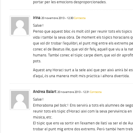
portar per les emocions desproporcionades.
irina
20 novembre 2013 - 12:30
Contesta
Salve!
Penso que aquest bloc és molt útil per reunir tots els tòpics
vida i també la seva obra. De moment els tòpics horacians 
que vol dir trobar l’equilibri, el punt mig entre els extrems pe
conec el de Beatus ille, que vol dir feliç aquell que viu a la n
humans. També conec el tòpic carpe diem, que vol dir aprofit
pots.
Aquest any Horaci surt a la sele així que per això anirà bé 
d’aquí, és una manera molt més pràctica i alhora divertida.
Andrea Balart
20 novembre 2013 - 12:31
Contesta
Salve!
Enhorabona pel bolc! Ens servirà a tots els alumnes de segon
reunir tots els tòpic d’Horaci aixi com la seva pervivència en 
música, etc.
El tòpic que ens va sortir en l’examen de llatí va ser el de A
trobar el punt mig entre dos extrems. Però també hem treba