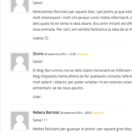
Salve!
Moltíssimes felicitats per aquest bloc i pel premi, ja que e
molt interessant i molt útil perquè conté molta informació, s
dels quals no en tenia ni idea abans. Ara aniré mirant els dif
nova entrada. Per cert, em sembla fantàstica la idea de la mú
Valete 🙂
Zícora
29 setembre 2014 - 12:35
Contesta
Salve!
El blog
Non omnis moriar
dels tòpics horacians va millorant 
blog d’aquesta mena alhora de fer qualsevol consulta referent
molt adient i didàctic per poder ampliar-hi els nostres cone
alimentant-se de nous apunts.
Vale!
Rebeca Barroso
29 setembre 2014 - 20:52
Contesta
Salve!!!
Moltes felicitats per guanyar el premi i per aquest gran bl