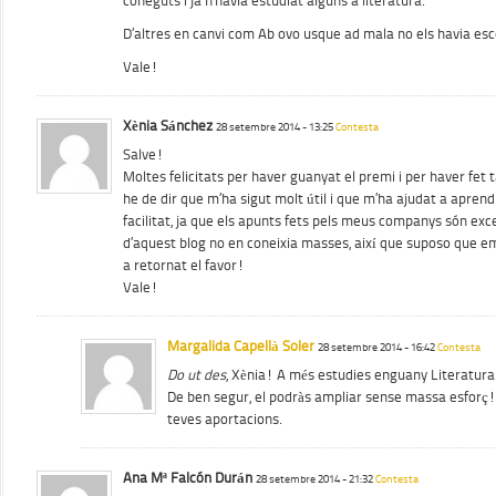
coneguts i ja n’havia estudiat alguns a literatura.
D’altres en canvi com Ab ovo usque ad mala no els havia esc
Vale!
Xènia Sánchez
28 setembre 2014 - 13:25
Contesta
Salve!
Moltes felicitats per haver guanyat el premi i per haver fet 
he de dir que m’ha sigut molt útil i que m’ha ajudat a apre
facilitat, ja que els apunts fets pels meus companys són exce
d’aquest blog no en coneixia masses, així que suposo que em 
a retornat el favor!
Vale!
Margalida Capellà Soler
28 setembre 2014 - 16:42
Contesta
Do ut des
, Xènia! A més estudies enguany Literatura 
De ben segur, el podràs ampliar sense massa esfor
teves aportacions.
Ana Mª Falcón Durán
28 setembre 2014 - 21:32
Contesta