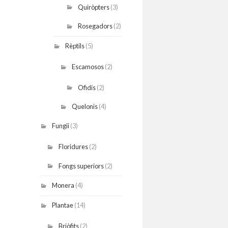
Quiròpters
(3)
Rosegadors
(2)
Rèptils
(5)
Escamosos
(2)
Ofidis
(2)
Quelonis
(4)
Fungii
(3)
Floridures
(2)
Fongs superiors
(2)
Monera
(4)
Plantae
(14)
Briòfits
(2)