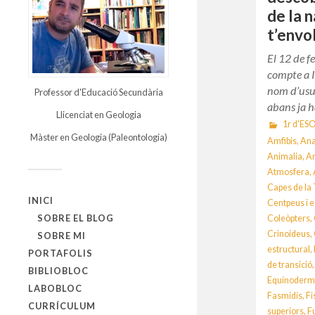
de la 
t’envo
El 12 de f
compte a 
nom d’usu
Professor d'Educació Secundària
abans ja h
Llicenciat en Geologia
1r d'ES
Màster en Geologia (Paleontologia)
Amfibis
,
An
Animalia
,
A
Atmosfera
,
Capes de la
INICI
Centpeus i 
SOBRE EL BLOG
Coleòpters
,
Crinoideus
,
SOBRE MI
estructural
,
PORTAFOLIS
de transició
BIBLIOBLOC
Equinoderm
LABOBLOC
Fasmidis
,
Fi
CURRÍCULUM
superiors
,
F