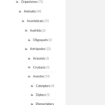
Organismes
(71)
Animalia
(44)
Invertebrats
(27)
Anèl·lids
(2)
Oligoquets
(2)
Artròpodes
(22)
Aràcnids
(3)
Crustacis
(1)
Insectes
(19)
Coleòpters
(4)
Dípters
(5)
Efemeròpters