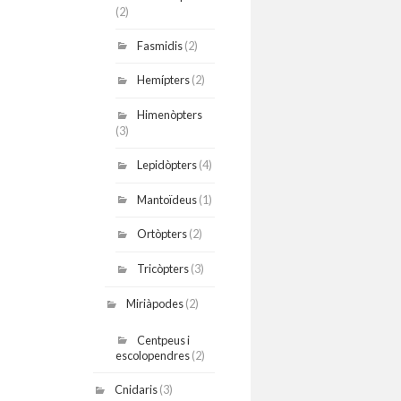
(2)
Fasmidis
(2)
Hemípters
(2)
Himenòpters
(3)
Lepidòpters
(4)
Mantoïdeus
(1)
Ortòpters
(2)
Tricòpters
(3)
Miriàpodes
(2)
Centpeus i
escolopendres
(2)
Cnidaris
(3)