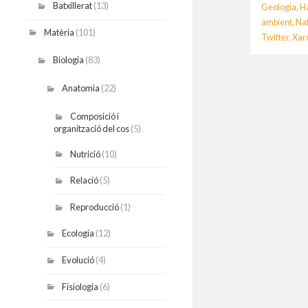
Batxillerat
(13)
Geologia
,
H
ambient
,
Na
Matèria
(101)
Twitter
,
Xar
Biologia
(83)
Anatomia
(22)
Composició i
organització del cos
(5)
Nutrició
(10)
Relació
(5)
Reproducció
(1)
Ecologia
(12)
Evolució
(4)
Fisiologia
(6)