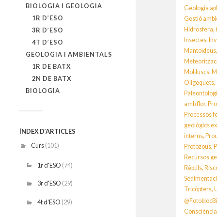
BIOLOGIA I GEOLOGIA
Geologia ap
1R D’ESO
Gestió ambi
Hidrosfera
,
3R D’ESO
Insectes
,
In
4T D’ESO
Mantoïdeus
GEOLOGIA I AMBIENTALS
Meteoritzac
1R DE BATX
Mol·luscs
,
M
2N DE BATX
Oligoquets
,
BIOLOGIA
Paleontolog
amb flor
,
Pro
Processos f
geològics e
ÍNDEX D’ARTICLES
interns
,
Proc
Curs
(101)
Protozous
,
P
Recursos ge
1r d'ESO
(74)
Rèptils
,
Risc
Sedimentac
3r d'ESO
(29)
Tricòpters
,
@FotoblocB
4t d'ESO
(29)
Consciènci