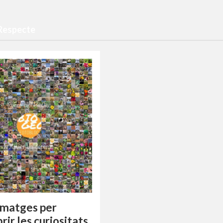
 Respecte
imatges per
rir les curiositats