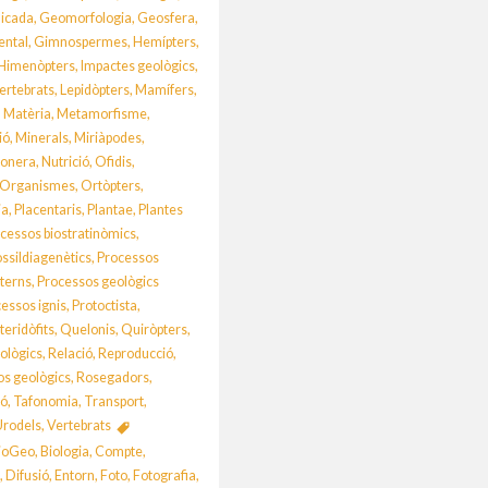
licada
,
Geomorfologia
,
Geosfera
,
ental
,
Gimnospermes
,
Hemípters
,
Himenòpters
,
Impactes geològics
,
vertebrats
,
Lepidòpters
,
Mamífers
,
,
Matèria
,
Metamorfisme
,
ió
,
Minerals
,
Miriàpodes
,
onera
,
Nutrició
,
Ofidis
,
Organismes
,
Ortòpters
,
ia
,
Placentaris
,
Plantae
,
Plantes
cessos biostratinòmics
,
ossildiagenètics
,
Processos
xterns
,
Processos geològics
essos ignis
,
Protoctista
,
teridòfits
,
Quelonis
,
Quiròpters
,
ològics
,
Relació
,
Reproducció
,
os geològics
,
Rosegadors
,
ió
,
Tafonomia
,
Transport
,
Urodels
,
Vertebrats
ioGeo
,
Biologia
,
Compte
,
a
,
Difusió
,
Entorn
,
Foto
,
Fotografia
,