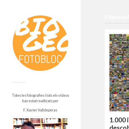
Etiqueta:
Totes les fotografies i tots els vídeos
han estat realitzats per
F. Xavier Valldeperas
1.000 
descob