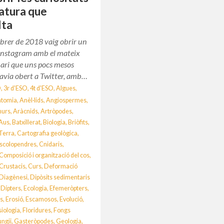
natura que
lta
ebrer de 2018 vaig obrir un
Instagram amb el mateix
ari que uns pocs mesos
avia obert a Twitter, amb…
O
,
3r d'ESO
,
4t d'ESO
,
Algues
,
atomia
,
Anèl·lids
,
Angiospermes
,
nurs
,
Aràcnids
,
Artròpodes
,
Aus
,
Batxillerat
,
Biologia
,
Briòfits
,
 Terra
,
Cartografia geològica
,
escolopendres
,
Cnidaris
,
Composició i organització del cos
,
Crustacis
,
Curs
,
Deformació
Diagènesi
,
Dipòsits sedimentaris
,
Dípters
,
Ecologia
,
Efemeròpters
,
s
,
Erosió
,
Escamosos
,
Evolució
,
siologia
,
Floridures
,
Fongs
ungii
,
Gasteròpodes
,
Geologia
,