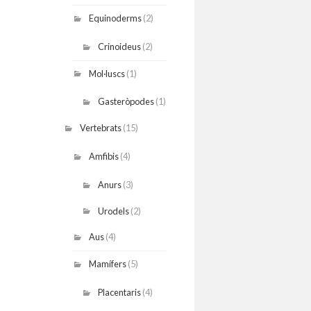
Equinoderms
(2)
Crinoideus
(2)
Mol·luscs
(1)
Gasteròpodes
(1)
Vertebrats
(15)
Amfibis
(4)
Anurs
(3)
Urodels
(2)
Aus
(4)
Mamífers
(5)
Placentaris
(4)