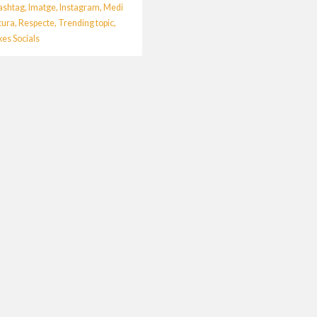
ashtag
,
Imatge
,
Instagram
,
Medi
tura
,
Respecte
,
Trending topic
,
xes Socials