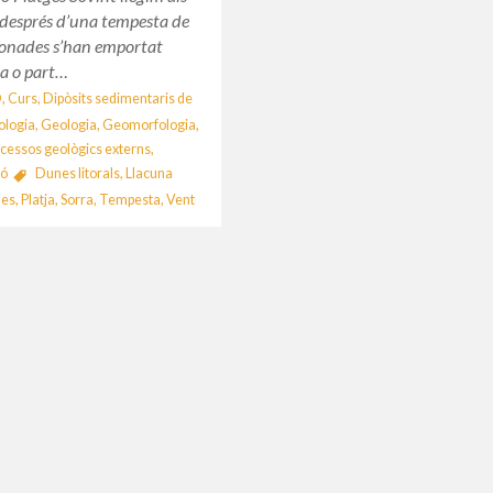
 després d’una tempesta de
 onades s’han emportat
ja o part…
O
,
Curs
,
Dipòsits sedimentaris de
ologia
,
Geologia
,
Geomorfologia
,
cessos geològics externs
,
ió
Dunes litorals
,
Llacuna
es
,
Platja
,
Sorra
,
Tempesta
,
Vent