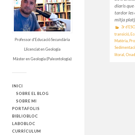
diaris que
tardor les
mitja plat
3r d'ES
transició
,
Ec
Professor d'Educació Secundària
Matèria
,
Pro
Sedimentac
Llicenciat en Geologia
litoral
,
Onad
Màster en Geologia (Paleontologia)
INICI
SOBRE EL BLOG
SOBRE MI
PORTAFOLIS
BIBLIOBLOC
LABOBLOC
CURRÍCULUM