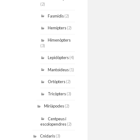
(2)
Fasmidis
(2)
Hemípters
(2)
Himenòpters
(3)
Lepidòpters
(4)
Mantoïdeus
(1)
Ortòpters
(2)
Tricòpters
(3)
Miriàpodes
(2)
Centpeus i
escolopendres
(2)
Cnidaris
(3)