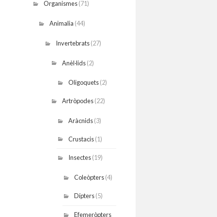
Organismes
(71)
Animalia
(44)
Invertebrats
(27)
Anèl·lids
(2)
Oligoquets
(2)
Artròpodes
(22)
Aràcnids
(3)
Crustacis
(1)
Insectes
(19)
Coleòpters
(4)
Dípters
(5)
Efemeròpters