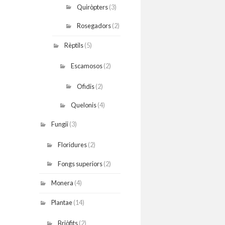
Quiròpters
(3)
Rosegadors
(2)
Rèptils
(5)
Escamosos
(2)
Ofidis
(2)
Quelonis
(4)
Fungii
(3)
Floridures
(2)
Fongs superiors
(2)
Monera
(4)
Plantae
(14)
Briòfits
(2)