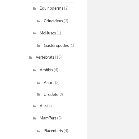
Equinoderms
(2)
Crinoideus
(2)
Mol·luscs
(1)
Gasteròpodes
(1)
Vertebrats
(15)
Amfibis
(4)
Anurs
(3)
Urodels
(2)
Aus
(4)
Mamífers
(5)
Placentaris
(4)