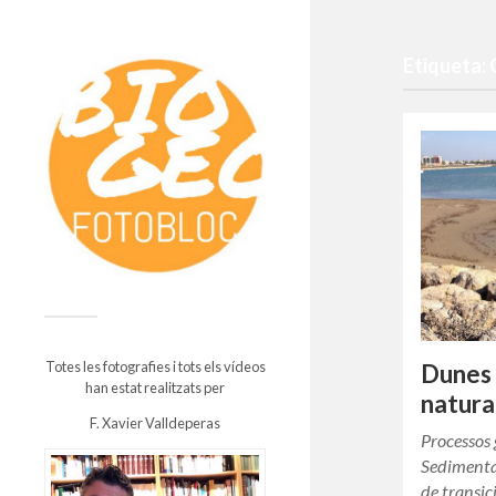
Etiqueta:
Totes les fotografies i tots els vídeos
Dunes 
han estat realitzats per
natura
F. Xavier Valldeperas
Processos 
Sedimenta
de transic