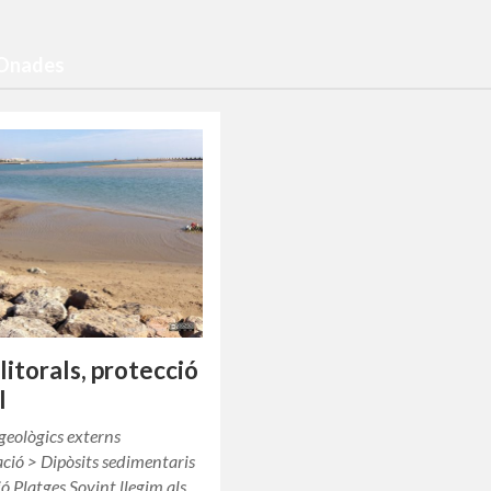
 Onades
litorals, protecció
l
geològics externs
ció > Dipòsits sedimentaris
ió Platges Sovint llegim als