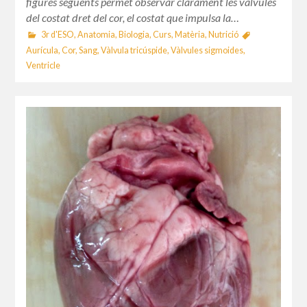
figures següents permet observar clarament les vàlvules
del costat dret del cor, el costat que impulsa la…
3r d'ESO
,
Anatomia
,
Biologia
,
Curs
,
Matèria
,
Nutrició
Aurícula
,
Cor
,
Sang
,
Vàlvula tricúspide
,
Vàlvules sigmoides
,
Ventricle