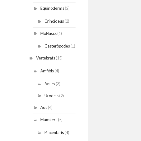
Equinoderms
(2)
Crinoideus
(2)
Mol·luscs
(1)
Gasteròpodes
(1)
Vertebrats
(15)
Amfibis
(4)
Anurs
(3)
Urodels
(2)
Aus
(4)
Mamífers
(5)
Placentaris
(4)