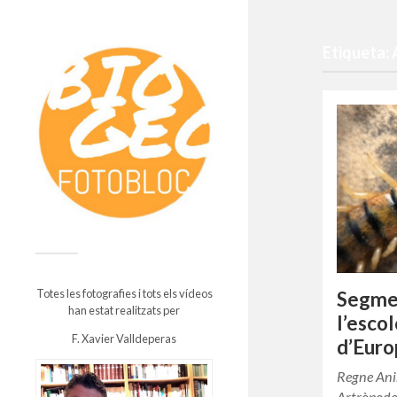
Etiqueta:
Totes les fotografies i tots els vídeos
Segmen
han estat realitzats per
l’esco
F. Xavier Valldeperas
d’Euro
Regne Ani
Artròpode