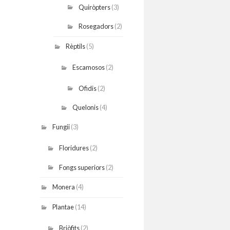
Quiròpters
(3)
Rosegadors
(2)
Rèptils
(5)
Escamosos
(2)
Ofidis
(2)
Quelonis
(4)
Fungii
(3)
Floridures
(2)
Fongs superiors
(2)
Monera
(4)
Plantae
(14)
Briòfits
(2)