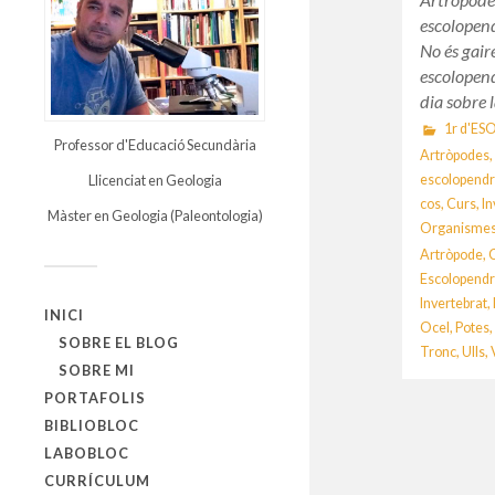
escolopen
No és gair
escolopend
dia sobre 
1r d'ES
Professor d'Educació Secundària
Artròpodes
escolopend
Llicenciat en Geologia
cos
,
Curs
,
In
Màster en Geologia (Paleontologia)
Organisme
Artròpode
,
Escolopend
Invertebrat
,
INICI
Ocel
,
Potes
SOBRE EL BLOG
Tronc
,
Ulls
,
SOBRE MI
PORTAFOLIS
BIBLIOBLOC
LABOBLOC
CURRÍCULUM