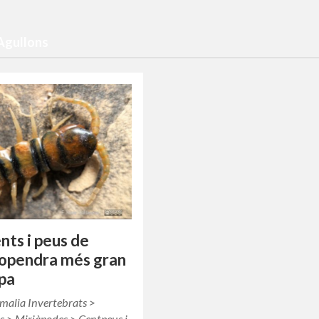
 Agullons
ts i peus de
lopendra més gran
pa
malia Invertebrats >
s > Miriàpodes > Centpeus i