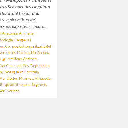
dres Scolopendra cingulata
e habitual trobar una
ra a plena llum del
la roca exposada, encara…
O
,
Anatomia
,
Animalia
,
,
Biologia
,
Centpeus i
res
,
Composició i organització del
vertebrats
,
Matèria
,
Miriàpodes
,
s
Agullons
,
Antenes
,
Cap
,
Centpeus
,
Cos
,
Depredador
,
ra
,
Exoesquelet
,
Forcípula
,
Mandíbules
,
Maxil·les
,
Miriàpode
,
,
Respiració traqueal
,
Segment
,
Verí
,
Verinós