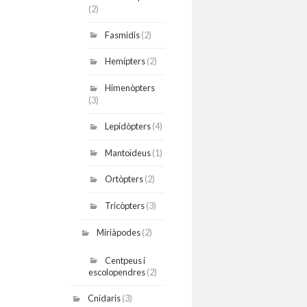
(2)
Fasmidis
(2)
Hemípters
(2)
Himenòpters
(3)
Lepidòpters
(4)
Mantoïdeus
(1)
Ortòpters
(2)
Tricòpters
(3)
Miriàpodes
(2)
Centpeus i
escolopendres
(2)
Cnidaris
(3)