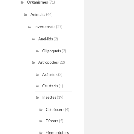
Organismes
(71)
Animalia
(44)
Invertebrats
(27)
Anèl·lids
(2)
Oligoquets
(2)
Artròpodes
(22)
Aràcnids
(3)
Crustacis
(1)
Insectes
(19)
Coleòpters
(4)
Dípters
(5)
Efemeròpters