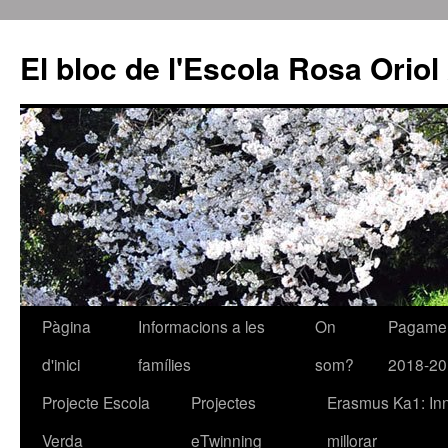
El bloc de l'Escola Rosa Orio
Pàgina
Informacions a les
On
Pagament
Vés
d'inici
famílies
som?
2018-20
al
Projecte Escola
Projectes
Erasmus Ka1: In
contingut
Verda
eTwinning
millorar