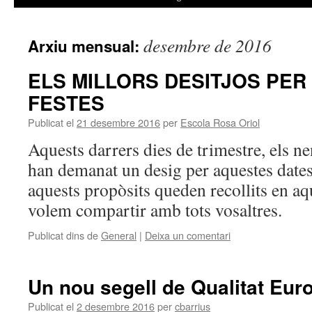
desembre de 2016
Arxiu mensual:
ELS MILLORS DESITJOS PE
FESTES
Publicat el
21 desembre 2016
per
Escola Rosa Oriol
Aquests darrers dies de trimestre, els ne
han demanat un desig per aquestes dates 
aquests propòsits queden recollits en aqu
volem compartir amb tots vosaltres.
Publicat dins de
General
|
Deixa un comentari
Un nou segell de Qualitat Eur
Publicat el
2 desembre 2016
per
cbarrius