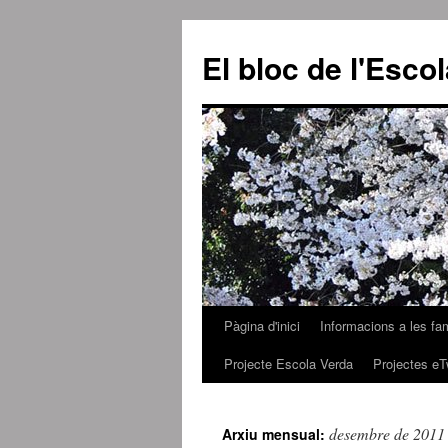
El bloc de l'Esco
Pàgina d'inici
Informacions a les fam
Vés
Projecte Escola Verda
Projectes eT
al
contingut
desembre de 2011
Arxiu mensual: