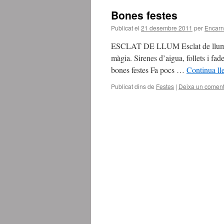
Bones festes
Publicat el
21 desembre 2011
per
Encar
ESCLAT DE LLUM Esclat de llum, talle
màgia. Sirenes d’aigua, follets i fad
bones festes Fa pocs …
Continua ll
Publicat dins de
Festes
|
Deixa un coment