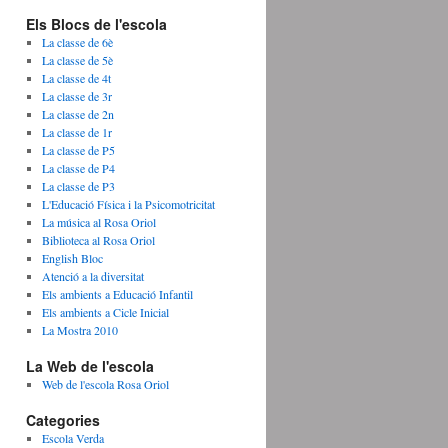
Els Blocs de l'escola
La classe de 6è
La classe de 5è
La classe de 4t
La classe de 3r
La classe de 2n
La classe de 1r
La classe de P5
La classe de P4
La classe de P3
L'Educació Física i la Psicomotricitat
La música al Rosa Oriol
Biblioteca al Rosa Oriol
English Bloc
Atenció a la diversitat
Els ambients a Educació Infantil
Els ambients a Cicle Inicial
La Mostra 2010
La Web de l'escola
Web de l'escola Rosa Oriol
Categories
Escola Verda