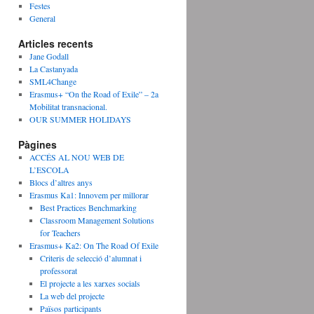
Festes
General
Articles recents
Jane Godall
La Castanyada
SML4Change
Erasmus+ “On the Road of Exile” – 2a
Mobilitat transnacional.
OUR SUMMER HOLIDAYS
Pàgines
ACCÉS AL NOU WEB DE
L’ESCOLA
Blocs d’altres anys
Erasmus Ka1: Innovem per millorar
Best Practices Benchmarking
Classroom Management Solutions
for Teachers
Erasmus+ Ka2: On The Road Of Exile
Criteris de selecció d’alumnat i
professorat
El projecte a les xarxes socials
La web del projecte
Països participants