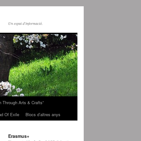
Un espai d'informació.
h Through Arts & Crafts”
d Of Exile
Blocs d’altres anys
Erasmus+