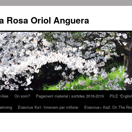
la Rosa Oriol Anguera
ílies
On som?
Pagament material i sortides 2018-2019
PILE “Englis
winning
Erasmus Ka1: Innovem per millorar
Erasmus+ Ka2: On The Roa