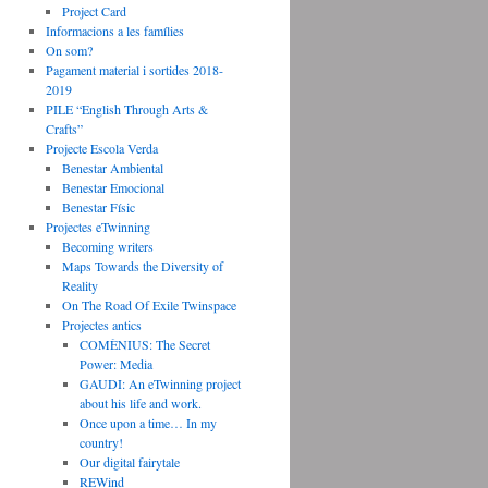
Project Card
Informacions a les famílies
On som?
Pagament material i sortides 2018-
2019
PILE “English Through Arts &
Crafts”
Projecte Escola Verda
Benestar Ambiental
Benestar Emocional
Benestar Físic
Projectes eTwinning
Becoming writers
Maps Towards the Diversity of
Reality
On The Road Of Exile Twinspace
Projectes antics
COMÈNIUS: The Secret
Power: Media
GAUDI: An eTwinning project
about his life and work.
Once upon a time… In my
country!
Our digital fairytale
REWind