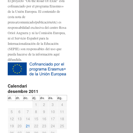
El proyecto "On the Road Of Exile" está
cofinanciado por el programa Erasmus+
de la Unión Europea. El contenido de
(esta nota de
prensa/comunicado/publicación/etc) es
responsabilidad exclusiva del centro Rosa
Oriol Anguera y ni la Comisión Europea,
ni el Servicio Español para la
Internacionalización de la Educación
(SEPIE) son responsables del uso que
pueda hacerse de la información aquí
difundida.
Calendari
desembre 2011
dl.
dt.
dc.
dj.
dv.
ds.
dg.
1
2
3
4
5
6
7
8
9
10
11
12
13
14
15
16
17
18
19
20
21
22
23
24
25
26
27
28
29
30
31