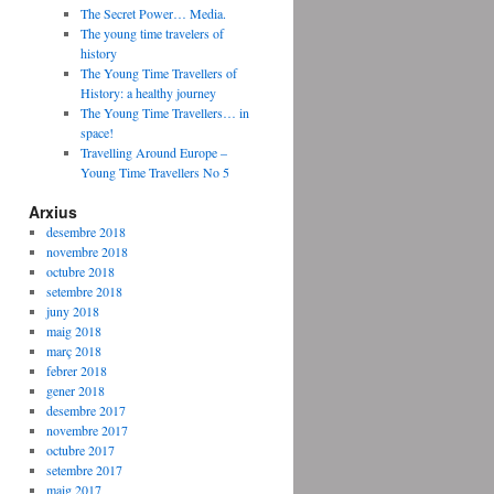
The Secret Power… Media.
The young time travelers of
history
The Young Time Travellers of
History: a healthy journey
The Young Time Travellers… in
space!
Travelling Around Europe –
Young Time Travellers No 5
Arxius
desembre 2018
novembre 2018
octubre 2018
setembre 2018
juny 2018
maig 2018
març 2018
febrer 2018
gener 2018
desembre 2017
novembre 2017
octubre 2017
setembre 2017
maig 2017