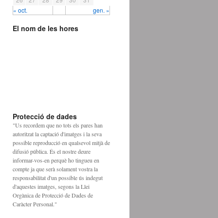
« oct.
gen. »
El nom de les hores
Protecció de dades
"Us recordem que no tots els pares han
autoritzat la captació d'imatges i la seva
possible reproducció en qualsevol mitjà de
difusió pública. És el nostre deure
informar-vos-en perquè ho tingueu en
compte ja que serà solament vostra la
responsabilitat d'un possible ús indegut
d'aquestes imatges, segons la Llei
Orgànica de Protecció de Dades de
Caràcter Personal."