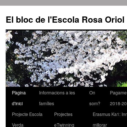
El bloc de l'Escola Rosa Orio
Pàgina
Informacions a les
On
Pagament
Vés
d'inici
famílies
som?
2018-20
al
Projecte Escola
Projectes
Erasmus Ka1: In
contingut
Verda
eTwinning
millorar