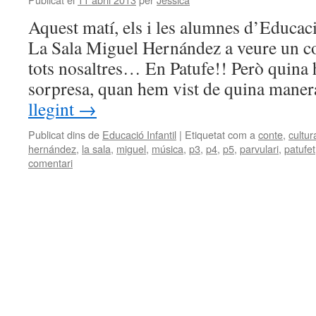
Aquest matí, els i les alumnes d’Educaci
La Sala Miguel Hernández a veure un c
tots nosaltres… En Patufe!! Però quina h
sorpresa, quan hem vist de quina mane
llegint
→
Publicat dins de
Educació Infantil
|
Etiquetat com a
conte
,
cultur
hernández
,
la sala
,
miguel
,
música
,
p3
,
p4
,
p5
,
parvulari
,
patufet
comentari