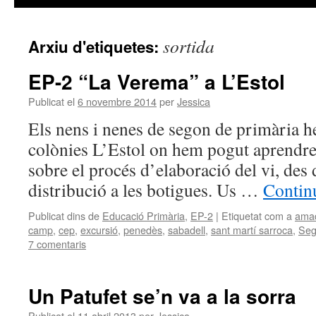
sortida
Arxiu d'etiquetes:
EP-2 “La Verema” a L’Estol
Publicat el
6 novembre 2014
per
Jessica
Els nens i nenes de segon de primària he
colònies L’Estol on hem pogut aprendr
sobre el procés d’elaboració del vi, des 
distribució a les botigues. Us …
Continu
Publicat dins de
Educació Primària
,
EP-2
|
Etiquetat com a
ama
camp
,
cep
,
excursió
,
penedès
,
sabadell
,
sant martí sarroca
,
Se
7 comentaris
Un Patufet se’n va a la sorra
Publicat el
11 abril 2013
per
Jessica