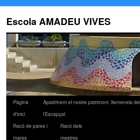
Escola AMADEU VIVES
Pàgina
Apadrinem el nostre patrimoni: Xemeneia de
Vés
d'inici
l’Escapçat
al
Racó de pares i
Racó dels
contingut
mares
mestres