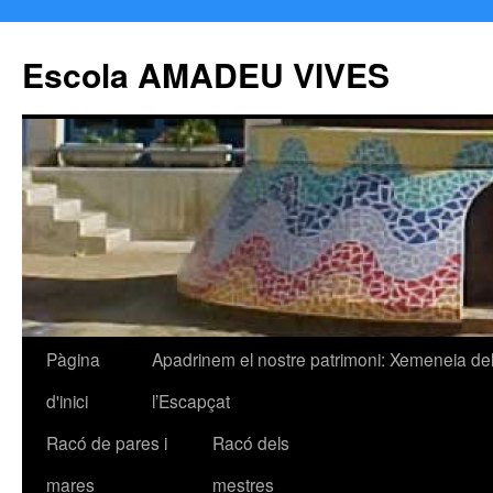
Escola AMADEU VIVES
Pàgina
Apadrinem el nostre patrimoni: Xemeneia de
Vés
d'inici
l’Escapçat
al
Racó de pares i
Racó dels
contingut
mares
mestres