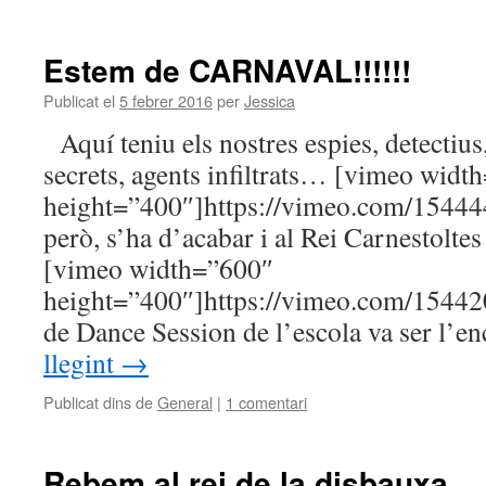
Estem de CARNAVAL!!!!!!
Publicat el
5 febrer 2016
per
Jessica
Aquí teniu els nostres espies, detectius,
secrets, agents infiltrats… [vimeo widt
height=”400″]https://vimeo.com/154444
però, s’ha d’acabar i al Rei Carnestoltes
[vimeo width=”600″
height=”400″]https://vimeo.com/15442
de Dance Session de l’escola va ser l’
llegint
→
Publicat dins de
General
|
1 comentari
Rebem al rei de la disbauxa…