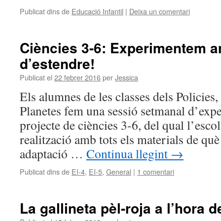
Publicat dins de
Educació Infantil
|
Deixa un comentari
Ciències 3-6: Experimentem a
d’estendre!
Publicat el
22 febrer 2016
per
Jessica
Els alumnes de les classes dels Policies,
Planetes fem una sessió setmanal d’expe
projecte de ciències 3-6, del qual l’esco
realització amb tots els materials de q
adaptació …
Continua llegint
→
Publicat dins de
EI-4
,
EI-5
,
General
|
1 comentari
La gallineta pèl-roja a l’hora d