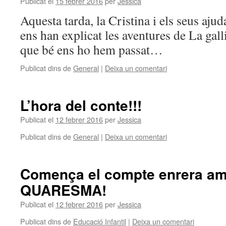
Publicat el
15 febrer 2016
per
Jessica
Aquesta tarda, la Cristina i els seus ajuda
ens han explicat les aventures de La gall
que bé ens ho hem passat…
Publicat dins de
General
|
Deixa un comentari
L’hora del conte!!!
Publicat el
12 febrer 2016
per
Jessica
Publicat dins de
General
|
Deixa un comentari
Comença el compte enrera 
QUARESMA!
Publicat el
12 febrer 2016
per
Jessica
Publicat dins de
Educació Infantil
|
Deixa un comentari