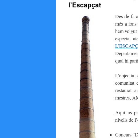
l’Escapçat
Des de fa
a
més a fons 
hem volgut 
especial a
L’ESCAP
Departame
qual hi par
L’objectiu
comunitat e
restaurat 
mestres, 
Aquí us pre
nivells de l
Concurs “Di