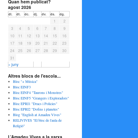
Quan hem publicat?
agost 2026
dl.
dt.
dc.
dj.
dv.
ds.
dg.
1
2
3
4
5
6
7
8
9
10
11
12
13
14
15
16
17
18
19
20
21
22
23
24
25
26
27
28
29
30
31
« juny
Altres blocs de l'escola...
Bloc "+ Música"
Bloc EINF3
Bloc EINF4 "Taurons i Monstres"
Bloc EINF5 "Grangers i Exploradors"
Bloc EPRI1 "Dracs i Policies"
Bloc EPRI2 "Dofins i planetes"
Blog "English at Amadeu Vives"
RELIVIVES "El bloc de l'aula de
Religió"
L’Amadeu Vives a la xarxa…