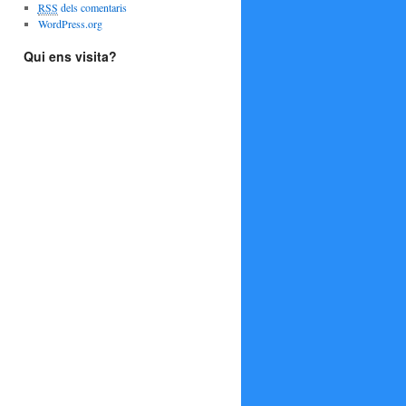
RSS
dels comentaris
WordPress.org
Qui ens visita?