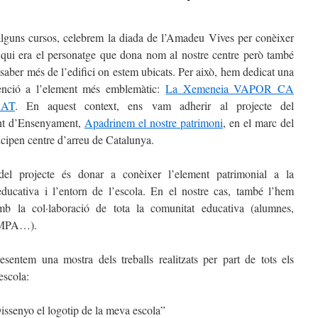
lguns cursos, celebrem la diada de l’Amadeu Vives per conèixer
qui era el personatge que dona nom al nostre centre però també
saber més de l’edifici on estem ubicats. Per això, hem dedicat una
tenció a l’element més emblemàtic:
La Xemeneia VAPOR CA
ÇAT
. En aquest context, ens vam adherir al projecte del
nt d’Ensenyament,
Apadrinem el nostre patrimoni
, en el marc del
ticipen centre d’arreu de Catalunya.
 del projecte és donar a conèixer l’element patrimonial a la
ducativa i l’entorn de l’escola. En el nostre cas, també l’hem
amb la col·laboració de tota la comunitat educativa (alumnes,
AMPA…).
sentem una mostra dels treballs realitzats per part de tots els
’escola:
ssenyo el logotip de la meva escola”