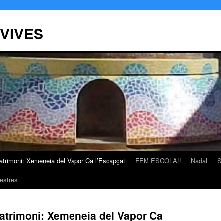
 VIVES
atrimoni: Xemeneia del Vapor Ca l’Escapçat
FEM ESCOLA!!
Nadal
S
estres
atrimoni: Xemeneia del Vapor Ca