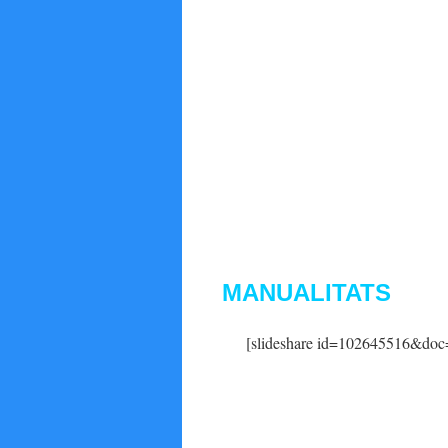
MANUALITATS
[slideshare id=102645516&doc