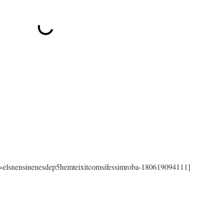
=elsnensinenesdep5hemteixitcomsifessimroba-180619094111]