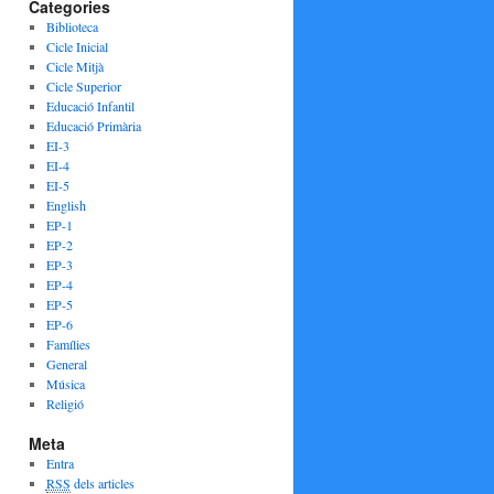
Categories
Biblioteca
Cicle Inicial
Cicle Mitjà
Cicle Superior
Educació Infantil
Educació Primària
EI-3
EI-4
EI-5
English
EP-1
EP-2
EP-3
EP-4
EP-5
EP-6
Famílies
General
Música
Religió
Meta
Entra
RSS
dels articles