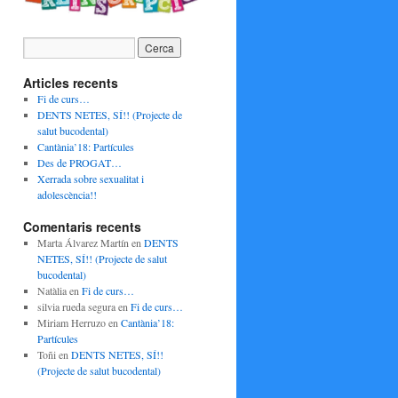
Articles recents
Fi de curs…
DENTS NETES, SÍ!! (Projecte de
salut bucodental)
Cantània’18: Partícules
Des de PROGAT…
Xerrada sobre sexualitat i
adolescència!!
Comentaris recents
Marta Álvarez Martín
en
DENTS
NETES, SÍ!! (Projecte de salut
bucodental)
Natàlia
en
Fi de curs…
silvia rueda segura
en
Fi de curs…
Miriam Herruzo
en
Cantània’18:
Partícules
Toñi
en
DENTS NETES, SÍ!!
(Projecte de salut bucodental)