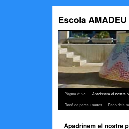
Escola AMADEU
Pàgina d'inici
Apadrinem el nostre p
Vés
Racó de pares i mares
Racó dels m
al
contingut
Apadrinem el nostre p