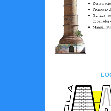
Restauraci
Promoció de
Xerrada so
treballador 
Manualitats
LO