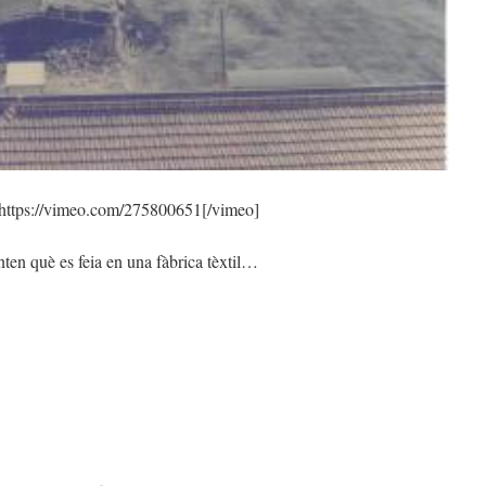
080404018061910140_0001
https://vimeo.com/275800651[/vimeo]
nten què es feia en una fàbrica tèxtil…