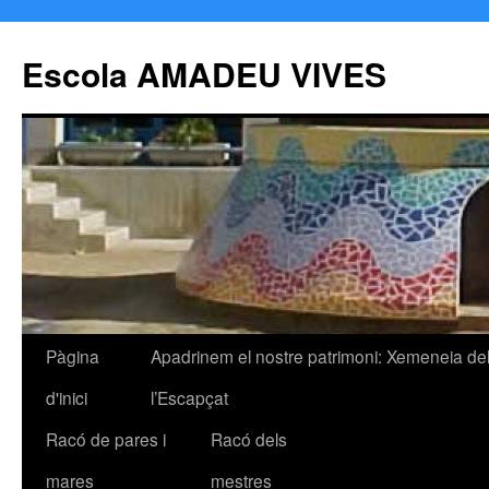
Escola AMADEU VIVES
Pàgina
Apadrinem el nostre patrimoni: Xemeneia de
Vés
d'inici
l’Escapçat
al
Racó de pares i
Racó dels
contingut
mares
mestres