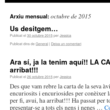
octubre de 2015
Arxiu mensual:
Us desitgem…
Publicat el
30 octubre 2015
per
Jessica
Publicat dins de
General
|
Deixa un comentari
Ara sí, ja la tenim aquí!! LA
arribat!!!
Publicat el
26 octubre 2015
per
Jessica
Des que vam rebre la carta de la seva àv
encuriosits i encuriosides per conèixer l
per fi, avui, ha arribat!!! Ha passat per t
presentar-se a tots els nens i nenes …
Co