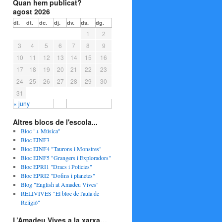
Quan hem publicat?
agost 2026
dl.
dt.
dc.
dj.
dv.
ds.
dg.
1
2
3
4
5
6
7
8
9
10
11
12
13
14
15
16
17
18
19
20
21
22
23
24
25
26
27
28
29
30
31
« juny
Altres blocs de l'escola...
Bloc "+ Música"
Bloc EINF3
Bloc EINF4 "Taurons i Monstres"
Bloc EINF5 "Grangers i Exploradors"
Bloc EPRI1 "Dracs i Policies"
Bloc EPRI2 "Dofins i planetes"
Blog "English at Amadeu Vives"
RELIVIVES "El bloc de l'aula de
Religió"
L’Amadeu Vives a la xarxa…