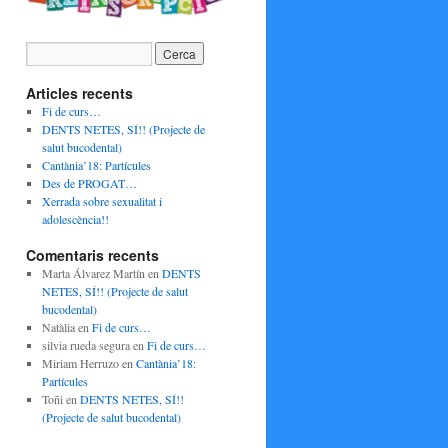
Articles recents
Fi de curs…
DENTS NETES, SÍ!! (Projecte de
salut bucodental)
Cantània’18: Partícules
Des de PROGAT…
Xerrada sobre sexualitat i
adolescència!!
Comentaris recents
Marta Álvarez Martín
en
DENTS
NETES, SÍ!! (Projecte de salut
bucodental)
Natàlia
en
Fi de curs…
silvia rueda segura
en
Fi de curs…
Miriam Herruzo
en
Cantània’18:
Partícules
Toñi
en
DENTS NETES, SÍ!!
(Projecte de salut bucodental)