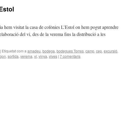
Estol
ia hem visitat la casa de colònies L’Estol on hem pogut aprendre
aboració del vi, des de la verema fins la distribució a les
|
Etiquetat com a
amadeu
,
bodega
,
bodegues Torres
,
camp
,
cep
,
excursió
,
gon
,
sortida
,
verema
,
vi
,
vinya
,
vives
|
7 comentaris