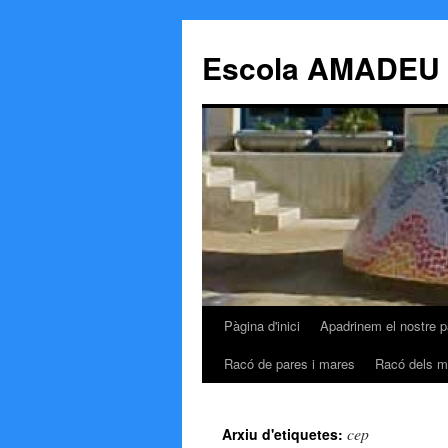
Escola AMADEU
Pàgina d'inici
Apadrinem el nostre p
Vés
Racó de pares i mares
Racó dels m
al
contingut
cep
Arxiu d'etiquetes: