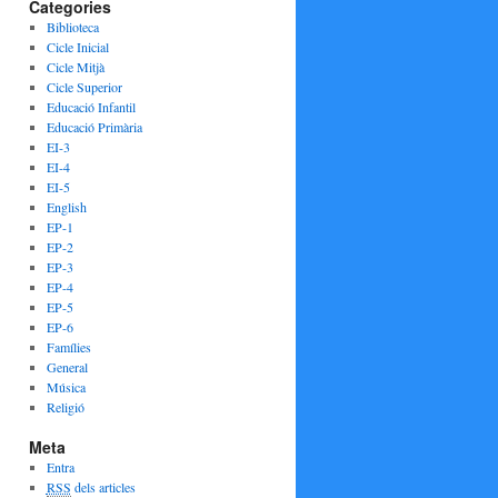
Categories
Biblioteca
Cicle Inicial
Cicle Mitjà
Cicle Superior
Educació Infantil
Educació Primària
EI-3
EI-4
EI-5
English
EP-1
EP-2
EP-3
EP-4
EP-5
EP-6
Famílies
General
Música
Religió
Meta
Entra
RSS
dels articles