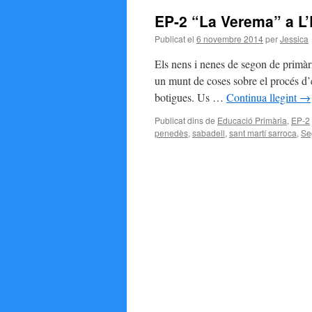
EP-2 “La Verema” a L’
Publicat el
6 novembre 2014
per
Jessica
Els nens i nenes de segon de primàr
un munt de coses sobre el procés d’el
botigues. Us …
Continua llegint
→
Publicat dins de
Educació Primària
,
EP-2
penedès
,
sabadell
,
sant martí sarroca
,
Se