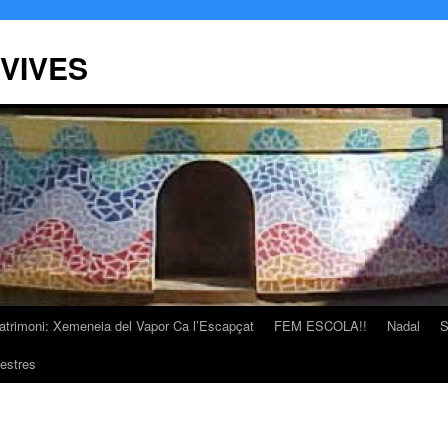
 VIVES
atrimoni: Xemeneia del Vapor Ca l’Escapçat
FEM ESCOLA!!
Nadal
S
estres