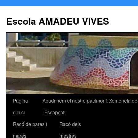
Escola AMADEU VIVES
Pàgina
Apadrinem el nostre patrimoni: Xemeneia de
Vés
d'inici
l’Escapçat
al
Racó de pares i
Racó dels
contingut
mares
mestres