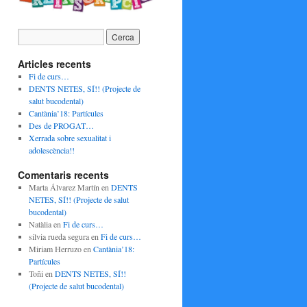
Articles recents
Fi de curs…
DENTS NETES, SÍ!! (Projecte de
salut bucodental)
Cantània’18: Partícules
Des de PROGAT…
Xerrada sobre sexualitat i
adolescència!!
Comentaris recents
Marta Álvarez Martín
en
DENTS
NETES, SÍ!! (Projecte de salut
bucodental)
Natàlia
en
Fi de curs…
silvia rueda segura
en
Fi de curs…
Miriam Herruzo
en
Cantània’18:
Partícules
Toñi
en
DENTS NETES, SÍ!!
(Projecte de salut bucodental)