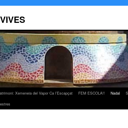
 VIVES
atrimoni: Xemeneia del Vapor Ca l’Escapçat
FEM ESCOLA!!
Nadal
S
estres