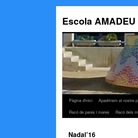
Escola AMADEU
Pàgina d'inici
Apadrinem el nostre p
Vés
Racó de pares i mares
Racó dels m
al
contingut
Nadal’16