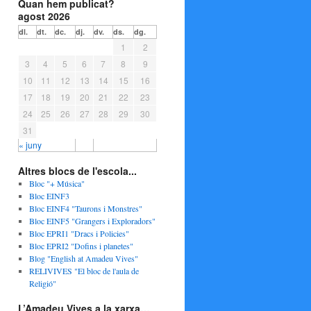
Quan hem publicat?
agost 2026
dl.
dt.
dc.
dj.
dv.
ds.
dg.
1
2
3
4
5
6
7
8
9
10
11
12
13
14
15
16
17
18
19
20
21
22
23
24
25
26
27
28
29
30
31
« juny
Altres blocs de l'escola...
Bloc "+ Música"
Bloc EINF3
Bloc EINF4 "Taurons i Monstres"
Bloc EINF5 "Grangers i Exploradors"
Bloc EPRI1 "Dracs i Policies"
Bloc EPRI2 "Dofins i planetes"
Blog "English at Amadeu Vives"
RELIVIVES "El bloc de l'aula de
Religió"
L’Amadeu Vives a la xarxa…