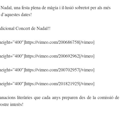
adal, una festa plena de màgia i il·lusió sobretot per als més
 d’aquestes dates!
icional Concert de Nadal!!
eight=”400″]https://vimeo.com/200686758[/vimeo]
eight=”400″]https://vimeo.com/200692962[/vimeo]
eight=”400″]https://vimeo.com/200702957[/vimeo]
eight=”400″]https://vimeo.com/201821925[/vimeo]
nacions literàries que cada anys preparen des de la comissió de
ostre interès!