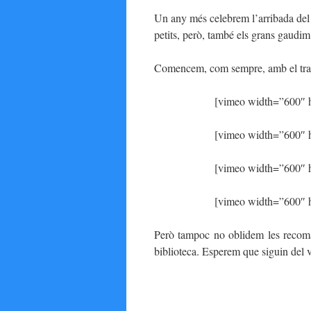
Un any més celebrem l’arribada del N
petits, però, també els grans gaudim
Comencem, com sempre, amb el trad
[vimeo width=”600″ h
[vimeo width=”600″ h
[vimeo width=”600″ h
[vimeo width=”600″ h
Però tampoc no oblidem les recoma
biblioteca. Esperem que siguin del v