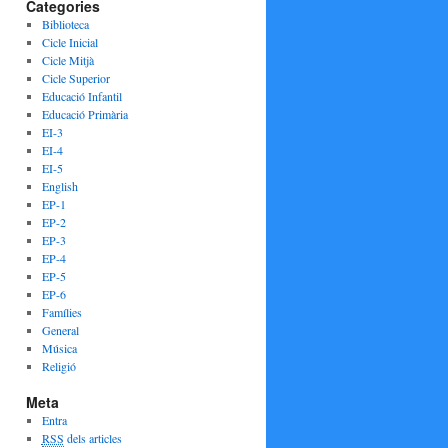
Categories
Biblioteca
Cicle Inicial
Cicle Mitjà
Cicle Superior
Educació Infantil
Educació Primària
EI-3
EI-4
EI-5
English
EP-1
EP-2
EP-3
EP-4
EP-5
EP-6
Famílies
General
Música
Religió
Meta
Entra
RSS
dels articles