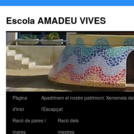
Escola AMADEU VIVES
Pàgina
Apadrinem el nostre patrimoni: Xemeneia de
Vés
d'inici
l’Escapçat
al
Racó de pares i
Racó dels
contingut
mares
mestres