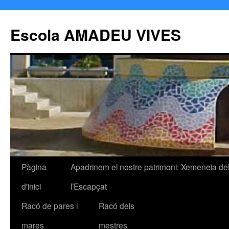
Escola AMADEU VIVES
Pàgina
Apadrinem el nostre patrimoni: Xemeneia de
Vés
d'inici
l’Escapçat
al
Racó de pares i
Racó dels
contingut
mares
mestres