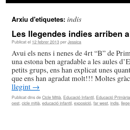
indis
Arxiu d'etiquetes:
Les llegendes indies arriben a
Publicat el
12 febrer 2013
per
Jessica
Avui els nens i nenes de 4rt “B” de Prim
una estona ben agradable a les aules d’E
petits grups, ens han explicat unes quan
que ens han agradat molt!!! Moltes grà
llegint
→
Publicat dins de
Cicle Mitjà
,
Educació Infantil
,
Educació Primària
oest
,
cicle mitjà
,
educació infantil
,
exposició
,
far west
,
indis
,
lleg