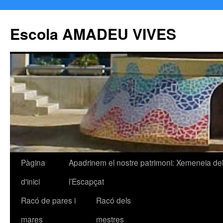
Escola AMADEU VIVES
Pàgina
Apadrinem el nostre patrimoni: Xemeneia de
Vés
d'inici
l’Escapçat
al
Racó de pares i
Racó dels
contingut
mares
mestres